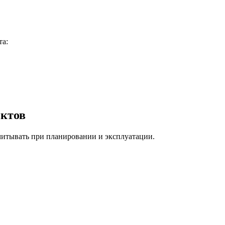
та:
ектов
читывать при планировании и эксплуатации.