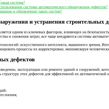
такая система?
использовании системы автоматического обнаружения дефектов?
живанию и обновлению таких систем?
бнаружения и устранения строительных 
вляется одним из ключевых факторов, влияющих на безопасность
тва и снижения затрат, все чаще внедряются системы автомати
хнологий: искусственного интеллекта, машинного зрения, Инте
циировать процессы их корректировки, минимизируя человеческ
ных дефектов
ведении, эксплуатации или ремонте зданий и сооружений, кот
ь структуру этих дефектов для эффективной их автоматической
ций;
отслоения;