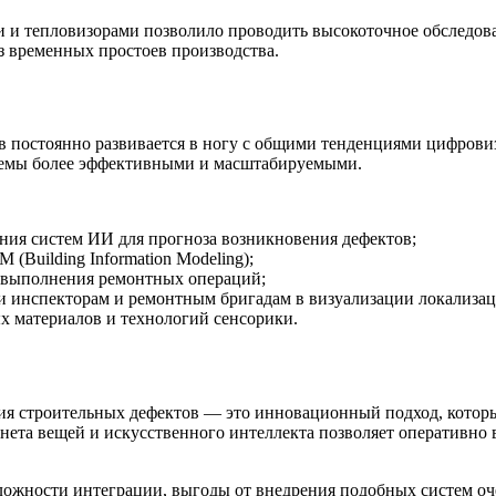
и и тепловизорами позволило проводить высокоточное обследов
з временных простоев производства.
 постоянно развивается в ногу с общими тенденциями цифровиз
темы более эффективными и масштабируемыми.
ния систем ИИ для прогноза возникновения дефектов;
(Building Information Modeling);
я выполнения ремонтных операций;
 инспекторам и ремонтным бригадам в визуализации локализац
 материалов и технологий сенсорики.
я строительных дефектов — это инновационный подход, который
нета вещей и искусственного интеллекта позволяет оперативно
сложности интеграции, выгоды от внедрения подобных систем о