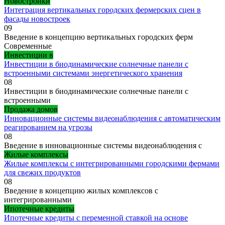
Новостройки
Интеграция вертикальных городских фермерских сцен в
фасады новостроек
0
9
Введение в концепцию вертикальных городских ферм
Современные
Инвестиции в
Инвестиции в биодинамические солнечные панели с
встроенными системами энергетического хранения
0
8
Инвестиции в биодинамические солнечные панели с
встроенными
Продажа домов
Инновационные системы видеонаблюдения с автоматическим
реагированием на угрозы
0
8
Введение в инновационные системы видеонаблюдения с
Жилые комплексы
Жилые комплексы с интегрированными городскими фермами
для свежих продуктов
0
8
Введение в концепцию жилых комплексов с
интегрированными
Ипотечные кредиты
Ипотечные кредиты с переменной ставкой на основе