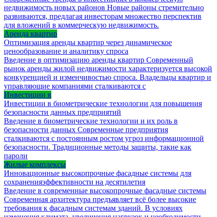
недвижимость новых районов Новые районы стремительно
развиваются, предлагая инвесторам множество перспектив
для вложений в коммерческую недвижимость.
Аренда квартир
Оптимизация аренды квартир через динамическое
ценообразование и аналитику спроса
Введение в оптимизацию аренды квартир Современный
рынок аренды жилой недвижимости характеризуется высокой
конкуренцией и изменчивостью спроса. Владельцы квартир и
управляющие компаниями сталкиваются с
Инвестиции в
Инвестиции в биометрические технологии для повышения
безопасности данных предприятий
Введение в биометрические технологии и их роль в
безопасности данных Современные предприятия
сталкиваются с постоянным ростом угроз информационной
безопасности. Традиционные методы защиты, такие как
пароли
Жилые комплексы
Инновационные высокопрочные фасадные системы для
сохраненияэффективности на десятилетия
Введение в современные высокопрочные фасадные системы
Современная архитектура предъявляет всё более высокие
требования к фасадным системам зданий. В условиях
изменения климата, увеличения нагрузок и необходимости