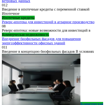
ветровых данных
0
12
Введение в ипотечные кредиты с переменной ставкой
Ипотечное
Ипотечные кредиты
Реверс-ипотека для инвестиций в аграрное производство
0
8
Реверс-ипотека: новые возможности для инвестиций в
Коммерческая недвижимость
Внедрение биофильных фасадов для повышения
энергоэффективности офисных зданий
0
11
Введение в концепцию биофильных фасадов В условиях
Коммерческая