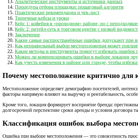
Аналитические инструменты и источники данных
Процедура отбора площадки: пошаговый алгоритм
Практические рекомендации и чек-лист
Типичные кейсы и уроки
Кейс 1: кофейня в «проходном» районе, но с неподходящ
Кейс 2: ритейл‑сеть в торговом центре с низкой видимос
Заключение
Какие самые распространённые ошибки допускают при в
Как неправильный выбор местоположения может повлият
Какие методы и инструменты помогут избежать ошибок п
Можно ли компенсировать ошибки в выборе локации дру
Как учесть изменения в районе или городе, чтобы избежа
Почему местоположение критично для 
Местоположение определяет демографию посетителей, интенсив
факторы напрямую влияют на выручку и рентабельность, особе
Кроме того, локация формирует восприятие бренда: престижны
долгосрочной перспективе сроки аренды и условия договора та
Классификация ошибок выбора местоп
Ошибка при выборе местоположения — это совокупность просчё