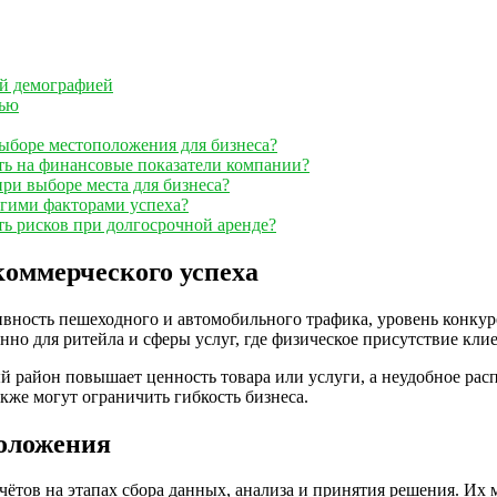
ей демографией
тью
ыборе местоположения для бизнеса?
ь на финансовые показатели компании?
ри выборе места для бизнеса?
гими факторами успеха?
ть рисков при долгосрочной аренде?
коммерческого успеха
ность пешеходного и автомобильного трафика, уровень конкуре
нно для ритейла и сферы услуг, где физическое присутствие кли
й район повышает ценность товара или услуги, а неудобное рас
кже могут ограничить гибкость бизнеса.
оложения
тов на этапах сбора данных, анализа и принятия решения. Их 