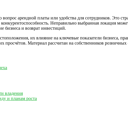
 вопрос арендной платы или удобства для сотрудников. Это стр
 конкурентоспособность. Неправильно выбранная локация может 
ие бизнеса и возврат инвестиций.
стоположения, их влияние на ключевые показатели бизнеса, пр
х просчётов. Материал рассчитан на собственников розничных с
пеха
ти владения
нду и планам роста