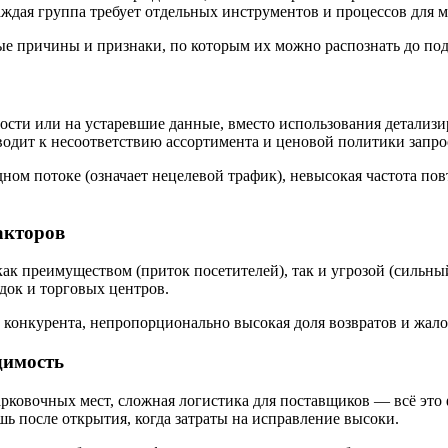
ждая группа требует отдельных инструментов и процессов для 
е причины и признаки, по которым их можно распознать до под
ости или на устаревшие данные, вместо использования детализи
одит к несоответствию ассортимента и ценовой политики запро
ном потоке (означает нецелевой трафик), невысокая частота по
акторов
ак преимуществом (приток посетителей), так и угрозой (сильны
док и торговых центров.
 конкурента, непропорционально высокая доля возвратов и жал
димость
арковочных мест, сложная логистика для поставщиков — всё эт
ь после открытия, когда затраты на исправление высоки.