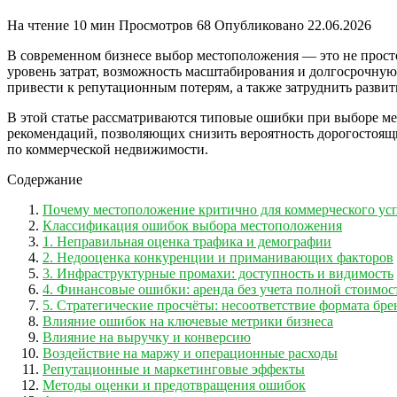
На чтение
10 мин
Просмотров
68
Опубликовано
22.06.2026
В современном бизнесе выбор местоположения — это не просто
уровень затрат, возможность масштабирования и долгосрочную
привести к репутационным потерям, а также затруднить развит
В этой статье рассматриваются типовые ошибки при выборе ме
рекомендаций, позволяющих снизить вероятность дорогостоящи
по коммерческой недвижимости.
Содержание
Почему местоположение критично для коммерческого ус
Классификация ошибок выбора местоположения
1. Неправильная оценка трафика и демографии
2. Недооценка конкуренции и приманивающих факторов
3. Инфраструктурные промахи: доступность и видимость
4. Финансовые ошибки: аренда без учета полной стоимос
5. Стратегические просчёты: несоответствие формата бре
Влияние ошибок на ключевые метрики бизнеса
Влияние на выручку и конверсию
Воздействие на маржу и операционные расходы
Репутационные и маркетинговые эффекты
Методы оценки и предотвращения ошибок