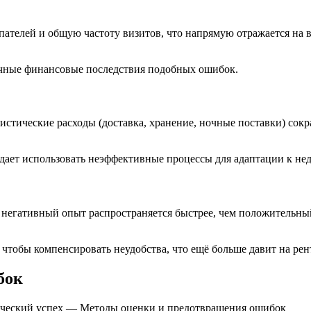
ателей и общую частоту визитов, что напрямую отражается на 
ичные финансовые последствия подобных ошибок.
стические расходы (доставка, хранение, ночные поставки) со
дает использовать неэффективные процессы для адаптации к не
негативный опыт распространяется быстрее, чем положительный,
чтобы компенсировать неудобства, что ещё больше давит на рен
бок
рческий успех — Методы оценки и предотвращения ошибок