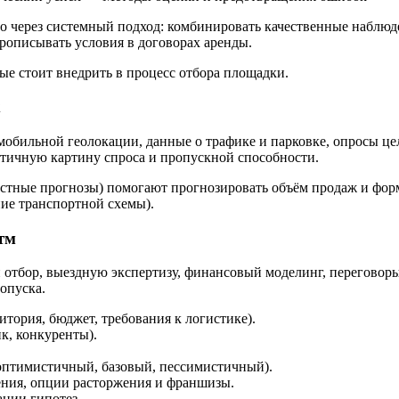
 через системный подход: комбинировать качественные наблюд
рописывать условия в договорах аренды.
е стоит внедрить в процесс отбора площадки.
х
обильной геолокации, данные о трафике и парковке, опросы це
стичную картину спроса и пропускной способности.
льностные прогнозы) помогают прогнозировать объём продаж и ф
ние транспортной схемы).
тм
отбор, выездную экспертизу, финансовый моделинг, переговоры
опуска.
тория, бюджет, требования к логистике).
к, конкуренты).
оптимистичный, базовый, пессимистичный).
ения, опции расторжения и франшизы.
ации гипотез.