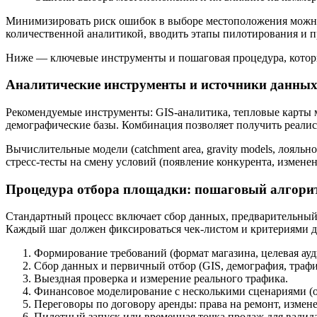
Минимизировать риск ошибок в выборе местоположения можно
количественной аналитикой, вводить этапы пилотирования и п
Ниже — ключевые инструменты и пошаговая процедура, которы
Аналитические инструменты и источники данны
Рекомендуемые инструменты: GIS-аналитика, тепловые карты м
демографические базы. Комбинация позволяет получить реали
Вычислительные модели (catchment area, gravity models, лоя
стресс‑тесты на смену условий (появление конкурента, измене
Процедура отбора площадки: пошаговый алгори
Стандартный процесс включает сбор данных, предварительный 
Каждый шаг должен фиксироваться чек-листом и критериями д
Формирование требований (формат магазина, целевая ауди
Сбор данных и первичный отбор (GIS, демография, трафи
Выездная проверка и измерение реального трафика.
Финансовое моделирование с несколькими сценариями (
Переговоры по договору аренды: права на ремонт, измен
Пилотный запуск или временная точка продаж для валид