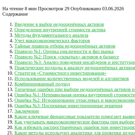
На чтение
8 мин
Просмотров
29
Опубликовано
03.06.2026
Содержание
Введение в выбор недооценённых активов
Определение внутренней стоимости актива
Методы фундаментального анализа
Учет макроэкономических факторов
Тайные правила отбора недооценённых активов
Правило №1: Оценка цикличности и фаз рынка
Правило №2: Поиск «скрытых» активов в балансе
Правило №3: Анализ поведения инсайдеров и институци
Практические подходы к анализу недооценённых активо
Стратегия «Стоимостного инвестирования»
Использование количественных моделей и алгоритмов
Комбинированный подход
Типичные ошибки при выборе недооценённых активов и 
Ошибка №1: Неправильная оценка внутренней стоимост
Ошибка №2: Игнорирование отраслевых и макроэкономи
Ошибка №3: Поспешные инвестиционные решения
Заключение
Какие ключевые финансовые показатели помогают выяв
Как учитывать макроэкономические факторы при выборе
Как избежать распространённых ошибок при инвестиция
Какие методы используют аналитики для проверки недоо