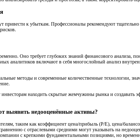
я
т привести к убыткам. Профессионалы рекомендуют тщательно т
рисков.
ременно. Оно требует глубоких знаний финансового анализа, п
ных аналитиков включают в себя многослойный анализ внутрен
тальные методы и современные количественные технологии, зн
ение.
ют инвесторам находить скрытые жемчужины рынка и создавать
ют выявить недооценённые активы?
елям, таким как коэффициент цена/прибыль (P/E), цена/балансо
о сравнению с отраслевыми средними могут указывать на недооц
 компании с крепкими фундаментальными позициями, но времен