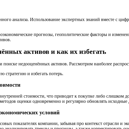
енного анализа. Использование экспертных знаний вместе с циф
оэкономические прогнозы, геополитические факторы и изменени
тивов.
ённых активов и как их избегать
 поиске недооценённых активов. Рассмотрим наиболее распрос
ю стратегию и избегать потерь.
тоимости
внутренней стоимости, что приводит к покупке либо слишком д
 методов оценки одновременно и регулярно обновлять исходные 
экономических условий
овых показателях компании, забывая про контекст отрасли и э
 анализировать тренды и прогнозы, а также корректировать оц