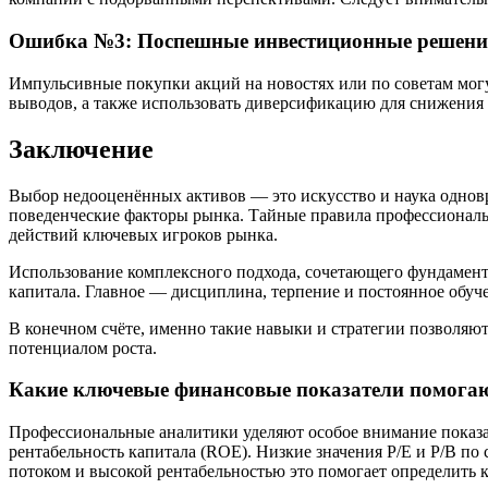
Ошибка №3: Поспешные инвестиционные решени
Импульсивные покупки акций на новостях или по советам могу
выводов, а также использовать диверсификацию для снижения 
Заключение
Выбор недооценённых активов — это искусство и наука однов
поведенческие факторы рынка. Тайные правила профессиональ
действий ключевых игроков рынка.
Использование комплексного подхода, сочетающего фундамен
капитала. Главное — дисциплина, терпение и постоянное обуч
В конечном счёте, именно такие навыки и стратегии позволя
потенциалом роста.
Какие ключевые финансовые показатели помога
Профессиональные аналитики уделяют особое внимание показат
рентабельность капитала (ROE). Низкие значения P/E и P/B п
потоком и высокой рентабельностью это помогает определить