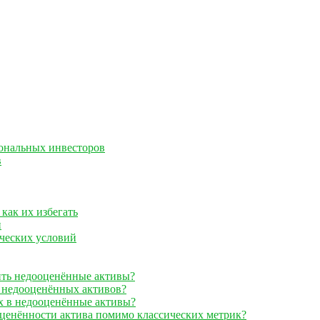
ональных инвесторов
в
как их избегать
и
ческих условий
ить недооценённые активы?
 недооценённых активов?
х в недооценённые активы?
ценённости актива помимо классических метрик?