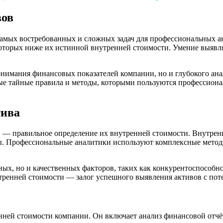
вов
самых востребованных и сложных задач для профессиональных а
оторых ниже их истинной внутренней стоимости. Умение выявля
онимания финансовых показателей компании, но и глубокого ан
вые тайные правила и методы, которыми пользуются профессион
тива
— правильное определение их внутренней стоимости. Внутрення
ны. Профессиональные аналитики используют комплексные мето
ных, но и качественных факторов, таких как конкурентоспособн
тренней стоимости — залог успешного выявления активов с пот
ней стоимости компании. Он включает анализ финансовой отчётн