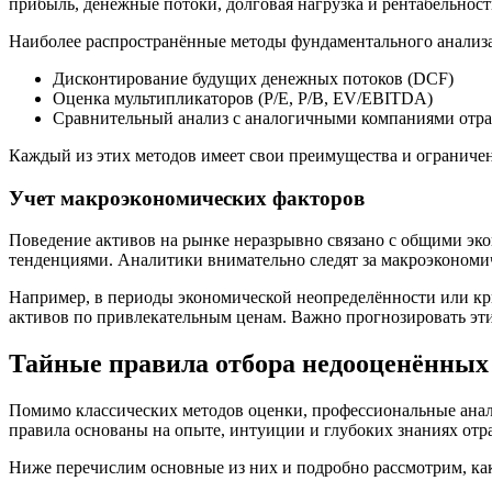
прибыль, денежные потоки, долговая нагрузка и рентабельност
Наиболее распространённые методы фундаментального анализа
Дисконтирование будущих денежных потоков (DCF)
Оценка мультипликаторов (P/E, P/B, EV/EBITDA)
Сравнительный анализ с аналогичными компаниями отр
Каждый из этих методов имеет свои преимущества и ограничен
Учет макроэкономических факторов
Поведение активов на рынке неразрывно связано с общими эк
тенденциями. Аналитики внимательно следят за макроэкономич
Например, в периоды экономической неопределённости или кр
активов по привлекательным ценам. Важно прогнозировать эти
Тайные правила отбора недооценённых
Помимо классических методов оценки, профессиональные анал
правила основаны на опыте, интуиции и глубоких знаниях отр
Ниже перечислим основные из них и подробно рассмотрим, как