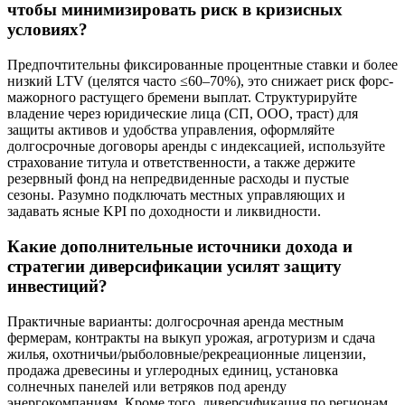
чтобы минимизировать риск в кризисных
условиях?
Предпочтительны фиксированные процентные ставки и более
низкий LTV (целятся часто ≤60–70%), это снижает риск форс-
мажорного растущего бремени выплат. Структурируйте
владение через юридические лица (СП, ООО, траст) для
защиты активов и удобства управления, оформляйте
долгосрочные договоры аренды с индексацией, используйте
страхование титула и ответственности, а также держите
резервный фонд на непредвиденные расходы и пустые
сезоны. Разумно подключать местных управляющих и
задавать ясные KPI по доходности и ликвидности.
Какие дополнительные источники дохода и
стратегии диверсификации усилят защиту
инвестиций?
Практичные варианты: долгосрочная аренда местным
фермерам, контракты на выкуп урожая, агротуризм и сдача
жилья, охотничьи/рыболовные/рекреационные лицензии,
продажа древесины и углеродных единиц, установка
солнечных панелей или ветряков под аренду
энергокомпаниям. Кроме того, диверсификация по регионам