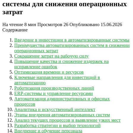
системы для снижения операционных
затрат
На чтение
8 мин
Просмотров
26
Опубликовано
15.06.2026
Содержание
Введение в инвестиции в автоматизированные системы
Преимущества автоматизированных систем в снижении
операционных затрат
Сокращение затрат на рабочую силу
Повышение качества и снижение издержек на
исправление ошибок
Оптимизация времени и ресурсов
Ключевые направления для инвестиций в
автоматизацию
Роботизация производственных линий
ERP-системы и управление ресурсами
Автоматизация административных и офисных
процессов
Аналитика и искусственный интеллект
Этапы внедрения автоматизированных систем
Анализ текущих процессов и выявление узких мест
Разработка стратегии и выбор технологий
Внедрение и обучение персонала