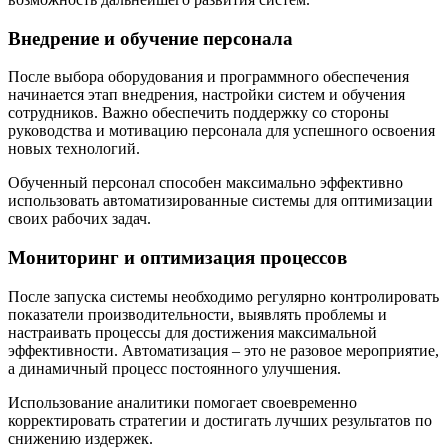
Внедрение и обучение персонала
После выбора оборудования и программного обеспечения
начинается этап внедрения, настройки систем и обучения
сотрудников. Важно обеспечить поддержку со стороны
руководства и мотивацию персонала для успешного освоения
новых технологий.
Обученный персонал способен максимально эффективно
использовать автоматизированные системы для оптимизации
своих рабочих задач.
Мониторинг и оптимизация процессов
После запуска системы необходимо регулярно контролировать
показатели производительности, выявлять проблемы и
настраивать процессы для достижения максимальной
эффективности. Автоматизация – это не разовое мероприятие,
а динамичный процесс постоянного улучшения.
Использование аналитики помогает своевременно
корректировать стратегии и достигать лучших результатов по
снижению издержек.