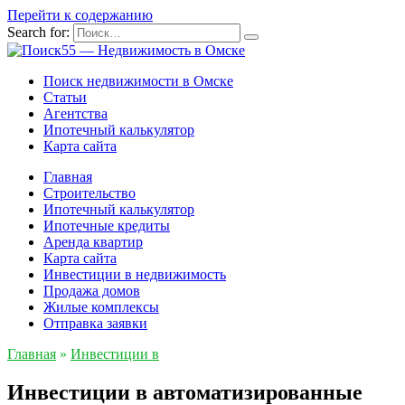
Перейти к содержанию
Search for:
Поиск недвижимости в Омске
Статьи
Агентства
Ипотечный калькулятор
Карта сайта
Главная
Строительство
Ипотечный калькулятор
Ипотечные кредиты
Аренда квартир
Карта сайта
Инвестиции в недвижимость
Продажа домов
Жилые комплексы
Отправка заявки
Главная
»
Инвестиции в
Инвестиции в автоматизированные