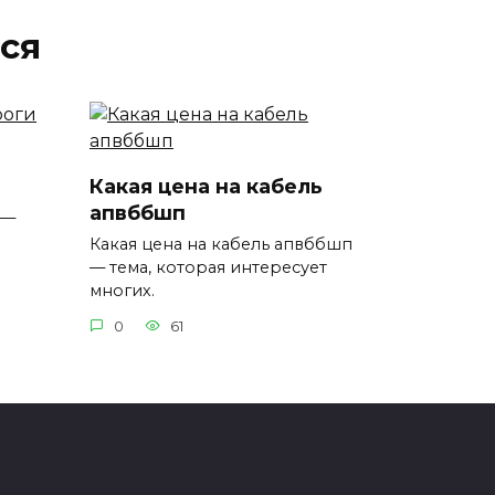
ся
Какая цена на кабель
апвббшп
 —
Какая цена на кабель апвббшп
— тема, которая интересует
многих.
0
61