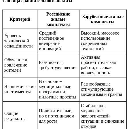
Таблица сравнительного анализа
Российские
Зарубежные жилые
Критерий
жилые
комплексы
комплексы
Средний,
Высокий, массовое
Уровень
постепенное
использование
технической
внедрение
современных
оснащённости
инноваций
технологий
Активная
Обучение и
Развивается,
просветительская
вовлечение
требует улучшения
работа, высокая
жителей
вовлеченность
В основном
Разнообразные
Экономические
муниципальные
стимулирующие
инструменты
программы и
механизмы и гранты
пилотные проекты
Стабильное
Положительные,
улучшение
Общие
но с потенциалом
экологической
результаты
для роста
ситуации и снижение
отходов