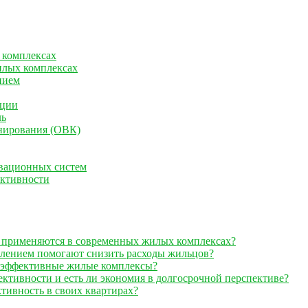
 комплексах
илых комплексах
нием
кции
ль
нирования (ОВК)
овационных систем
ктивности
 применяются в современных жилых комплексах?
блением помогают снизить расходы жильцов?
гоэффективные жилые комплексы?
ктивности и есть ли экономия в долгосрочной перспективе?
тивность в своих квартирах?