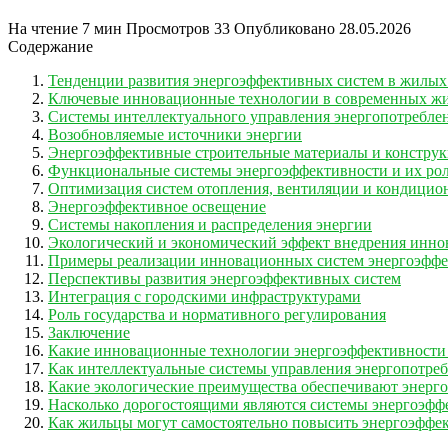
На чтение
7 мин
Просмотров
33
Опубликовано
28.05.2026
Содержание
Тенденции развития энергоэффективных систем в жилых
Ключевые инновационные технологии в современных ж
Системы интеллектуального управления энергопотребле
Возобновляемые источники энергии
Энергоэффективные строительные материалы и констру
Функциональные системы энергоэффективности и их ро
Оптимизация систем отопления, вентиляции и кондицио
Энергоэффективное освещение
Системы накопления и распределения энергии
Экологический и экономический эффект внедрения инн
Примеры реализации инновационных систем энергоэффе
Перспективы развития энергоэффективных систем
Интеграция с городскими инфраструктурами
Роль государства и нормативного регулирования
Заключение
Какие инновационные технологии энергоэффективности
Как интеллектуальные системы управления энергопотре
Какие экологические преимущества обеспечивают энер
Насколько дорогостоящими являются системы энергоэффе
Как жильцы могут самостоятельно повысить энергоэффек