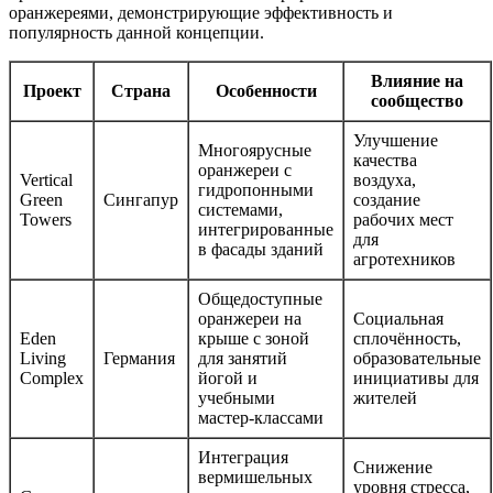
оранжереями, демонстрирующие эффективность и
популярность данной концепции.
Влияние на
Проект
Страна
Особенности
сообщество
Улучшение
Многоярусные
качества
оранжереи с
Vertical
воздуха,
гидропонными
Green
Сингапур
создание
системами,
Towers
рабочих мест
интегрированные
для
в фасады зданий
агротехников
Общедоступные
оранжереи на
Социальная
Eden
крыше с зоной
сплочённость,
Living
Германия
для занятий
образовательные
Complex
йогой и
инициативы для
учебными
жителей
мастер-классами
Интеграция
Снижение
вермишельных
уровня стресса,