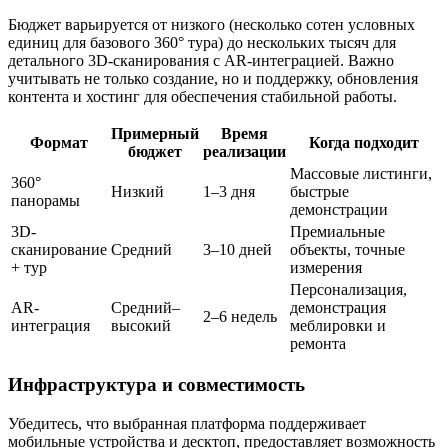
Бюджет варьируется от низкого (несколько сотен условных
единиц для базового 360° тура) до нескольких тысяч для
детального 3D-сканирования с AR-интеграцией. Важно
учитывать не только создание, но и поддержку, обновления
контента и хостинг для обеспечения стабильной работы.
Примерный
Время
Формат
Когда подходит
бюджет
реализации
Массовые листинги,
360°
Низкий
1–3 дня
быстрые
панорамы
демонстрации
3D-
Премиальные
сканирование
Средний
3–10 дней
объекты, точные
+ тур
измерения
Персонализация,
AR-
Средний–
демонстрация
2–6 недель
интеграция
высокий
меблировки и
ремонта
Инфраструктура и совместимость
Убедитесь, что выбранная платформа поддерживает
мобильные устройства и десктоп, предоставляет возможность