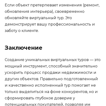
Если объект претерпевает изменения (ремонт,
обновления интерьера), своевременно
обновляйте виртуальный тур. Это
демонстрирует вашу профессиональность и
заботу о клиенте.
Заключение
Создание уникальных виртуальных туров — это
мощный инструмент, способный значительно
ускорить процесс продажи недвижимости и
других объектов. Правильно подготовленный
и качественно исполненный тур помогает не
только выделиться на фоне конкурентов, но и
сформировать глубокое доверие у
потенциальных покупателей, позволяя им