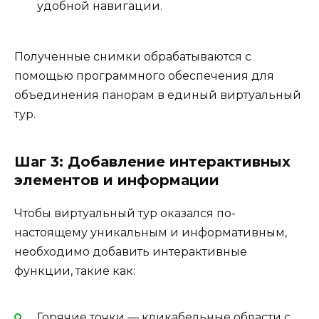
удобной навигации.
Полученные снимки обрабатываются с
помощью программного обеспечения для
объединения панорам в единый виртуальный
тур.
Шаг 3: Добавление интерактивных
элементов и информации
Чтобы виртуальный тур оказался по-
настоящему уникальным и информативным,
необходимо добавить интерактивные
функции, такие как:
Горячие точки — кликабельные области с