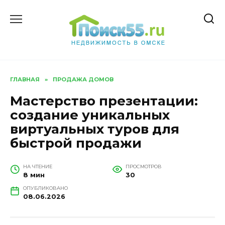
Перейти
к
содержанию
ГЛАВНАЯ
»
ПРОДАЖА ДОМОВ
Мастерство презентации:
создание уникальных
виртуальных туров для
быстрой продажи
НА ЧТЕНИЕ
ПРОСМОТРОВ
8 мин
30
ОПУБЛИКОВАНО
08.06.2026