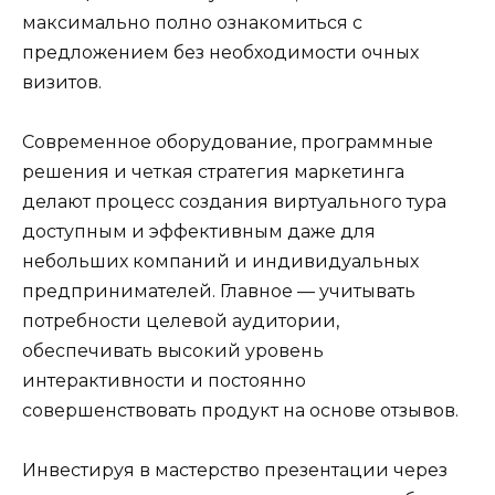
максимально полно ознакомиться с
предложением без необходимости очных
визитов.
Современное оборудование, программные
решения и четкая стратегия маркетинга
делают процесс создания виртуального тура
доступным и эффективным даже для
небольших компаний и индивидуальных
предпринимателей. Главное — учитывать
потребности целевой аудитории,
обеспечивать высокий уровень
интерактивности и постоянно
совершенствовать продукт на основе отзывов.
Инвестируя в мастерство презентации через