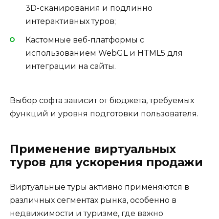
3D-сканирования и подлинно
интерактивных туров;
Кастомные веб-платформы с
использованием WebGL и HTML5 для
интеграции на сайты.
Выбор софта зависит от бюджета, требуемых
функций и уровня подготовки пользователя.
Применение виртуальных
туров для ускорения продажи
Виртуальные туры активно применяются в
различных сегментах рынка, особенно в
недвижимости и туризме, где важно