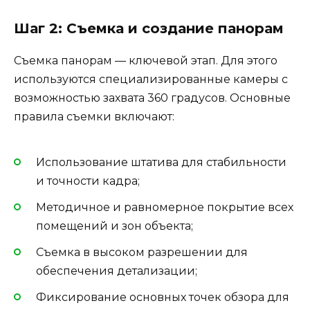
Шаг 2: Съемка и создание панорам
Съемка панорам — ключевой этап. Для этого
используются специализированные камеры с
возможностью захвата 360 градусов. Основные
правила съемки включают:
Использование штатива для стабильности
и точности кадра;
Методичное и равномерное покрытие всех
помещений и зон объекта;
Съемка в высоком разрешении для
обеспечения детализации;
Фиксирование основных точек обзора для