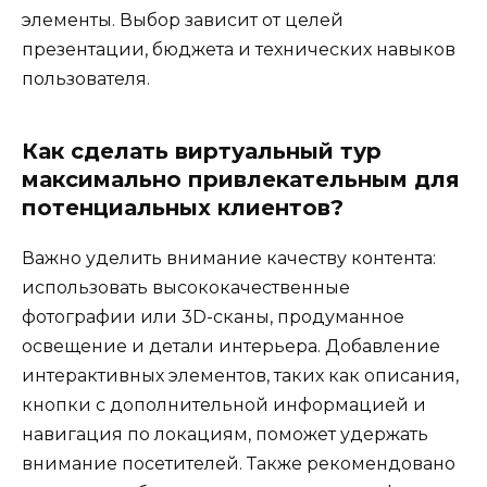
элементы. Выбор зависит от целей
презентации, бюджета и технических навыков
пользователя.
Как сделать виртуальный тур
максимально привлекательным для
потенциальных клиентов?
Важно уделить внимание качеству контента:
использовать высококачественные
фотографии или 3D-сканы, продуманное
освещение и детали интерьера. Добавление
интерактивных элементов, таких как описания,
кнопки с дополнительной информацией и
навигация по локациям, поможет удержать
внимание посетителей. Также рекомендовано