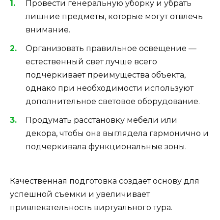
Провести генеральную уборку и убрать
лишние предметы, которые могут отвлечь
внимание.
Организовать правильное освещение —
естественный свет лучше всего
подчёркивает преимущества объекта,
однако при необходимости используют
дополнительное световое оборудование.
Продумать расстановку мебели или
декора, чтобы она выглядела гармонично и
подчеркивала функциональные зоны.
Качественная подготовка создает основу для
успешной съемки и увеличивает
привлекательность виртуального тура.