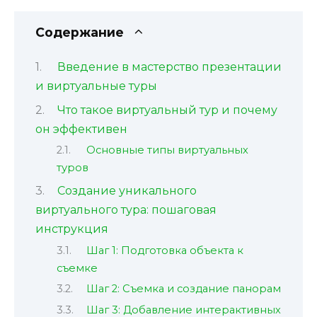
Содержание
Введение в мастерство презентации
и виртуальные туры
Что такое виртуальный тур и почему
он эффективен
Основные типы виртуальных
туров
Создание уникального
виртуального тура: пошаговая
инструкция
Шаг 1: Подготовка объекта к
съемке
Шаг 2: Съемка и создание панорам
Шаг 3: Добавление интерактивных