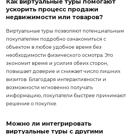
Как виртуальные туры помогают
ускорить процесс продажи
недвижимости или товаров?
Виртуальные туры позволяют потенциальным
покупателям подробно ознакомиться с
объектом в любое удобное время без
необходимости физического осмотра. Это
экономит время и усилия обеих сторон,
повышает доверие и снижает число лишних
визитов. Благодаря интерактивности и
возможности мгновенно получать
информацию, покупатели быстрее принимают
решение о покупке.
Можно ли интегрировать
виртуальные туры с другими