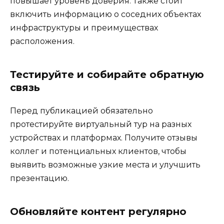
повышает уровень доверия. Также стоит
включить информацию о соседних объектах
инфраструктуры и преимуществах
расположения.
Тестируйте и собирайте обратную
связь
Перед публикацией обязательно
протестируйте виртуальный тур на разных
устройствах и платформах. Получите отзывы
коллег и потенциальных клиентов, чтобы
выявить возможные узкие места и улучшить
презентацию.
Обновляйте контент регулярно