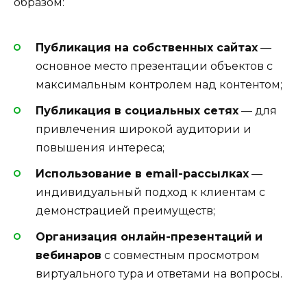
образом:
Публикация на собственных сайтах
—
основное место презентации объектов с
максимальным контролем над контентом;
Публикация в социальных сетях
— для
привлечения широкой аудитории и
повышения интереса;
Использование в email-рассылках
—
индивидуальный подход к клиентам с
демонстрацией преимуществ;
Организация онлайн-презентаций и
вебинаров
с совместным просмотром
виртуального тура и ответами на вопросы.