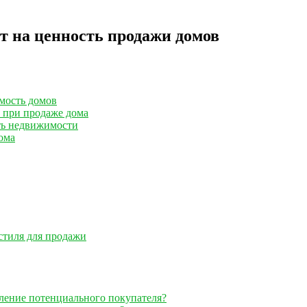
т на ценность продажи домов
имость домов
н при продаже дома
ть недвижимости
ома
стиля для продажи
тление потенциального покупателя?