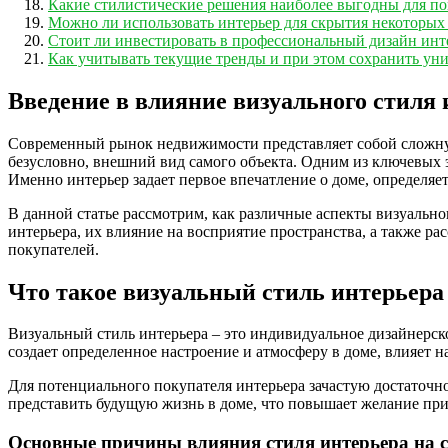
Какие стилистические решения наиболее выгодны для п
Можно ли использовать интерьер для скрытия некоторых
Стоит ли инвестировать в профессиональный дизайн инт
Как учитывать текущие тренды и при этом сохранить уни
Введение в влияние визуального стиля 
Современный рынок недвижимости представляет собой сложную
безусловно, внешний вид самого объекта. Одним из ключевых э
Именно интерьер задает первое впечатление о доме, определя
В данной статье рассмотрим, как различные аспекты визуальн
интерьера, их влияние на восприятие пространства, а также р
покупателей.
Что такое визуальный стиль интерьера
Визуальный стиль интерьера – это индивидуальное дизайнерск
создает определенное настроение и атмосферу в доме, влияет 
Для потенциального покупателя интерьера зачастую достаточ
представить будущую жизнь в доме, что повышает желание при
Основные причины влияния стиля интерьера на 