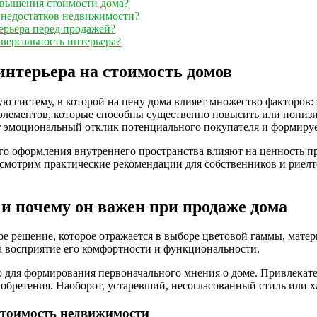
овышения стоимости дома?
 недостатков недвижимости?
ерьера перед продажей?
версальность интерьера?
интерьера на стоимость домов
 систему, в которой на цену дома влияет множество факторов:
лементов, которые способны существенно повысить или понизить
ет эмоциональный отклик потенциального покупателя и формируе
ого оформления внутреннего пространства влияют на ценность 
ассмотрим практические рекомендации для собственников и риел
 и почему он важен при продаже дома
ое решение, которое отражается в выборе цветовой гаммы, матер
на восприятие его комфортности и функциональности.
но для формирования первоначального мнения о доме. Привлека
обретения. Наоборот, устаревший, несогласованный стиль или х
стоимость недвижимости