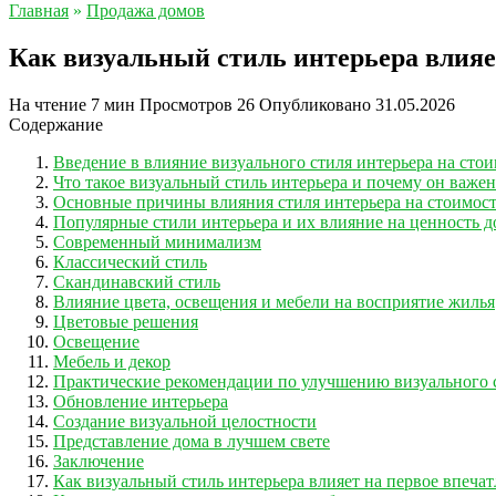
Главная
»
Продажа домов
Как визуальный стиль интерьера влияе
На чтение
7 мин
Просмотров
26
Опубликовано
31.05.2026
Содержание
Введение в влияние визуального стиля интерьера на сто
Что такое визуальный стиль интерьера и почему он важе
Основные причины влияния стиля интерьера на стоимос
Популярные стили интерьера и их влияние на ценность д
Современный минимализм
Классический стиль
Скандинавский стиль
Влияние цвета, освещения и мебели на восприятие жилья
Цветовые решения
Освещение
Мебель и декор
Практические рекомендации по улучшению визуального 
Обновление интерьера
Создание визуальной целостности
Представление дома в лучшем свете
Заключение
Как визуальный стиль интерьера влияет на первое впеча