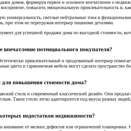
одажи домов, формируя первое и основное впечатление о недв
о восприятие, повысить эмоциональную привлекательность и, как
ную универсальность, светлые нейтральные тона и функциональ
ь, при этом не перегружая интерьер лишними деталями.
умент для успешной продажи дома по выгодной стоимости, кот
ое впечатление потенциального покупателя?
 Эстетически привлекательный и продуманный интерьер помогае
ьные цвета и гармоничная мебель могут сделать пространство б
ы для повышения стоимости дома?
вский стиль и современный классический дизайн. Они предлаг
етлым. Такие стили легко адаптируются под вкусы разных людей,
екоторых недостатков недвижимости?
ь внимание от мелких дефектов или ограничений планировки. На