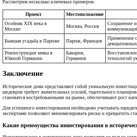
Рассмотрим несколько ключевых примеров:
Проект
Местоположение
Особняк XIX века в
Сохранение и
Москва, Россия
Москве
коммуникаций
Применение с
Бывшая усадьба в Париже
Париж, Франция
декоративных
Реконструкция замка в
Бавария,
Восстановлен
Южной Германии
Германия
технологий у
Заключение
Исторические дома представляют собой уникальную инвестиц
шедевров требует значительных усилий, тщательного планиро
становятся востребованными на рынке, обеспечивают рост кап
Для успешного инвестирования необходимо учитывать юридиче
экспертами позволяют минимизировать риски и превратить ст
Какие преимущества инвестирования в историчес
Инвестирование в исторические дома позволяет не только сохр