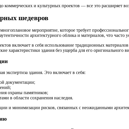
 коммерческих и культурных проектов — все это расширяет во
урных шедевров
многоплановое мероприятие, которое требует профессионального
утентичности архитектурного облика и материалов, что часто у
бъектов включает в себя использование традиционных материал
ие характеристики здания без ущерба для его оригинального ви
ции
я экспертиза здания. Это включает в себя:
ой документации;
ений;
ания охраны памятников;
ами в области сохранения наследия.
рации и минимизации рисков, связанных с неожиданными архит
цию