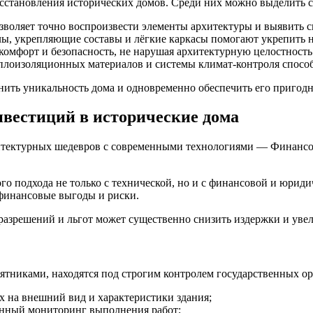
сстановления исторических домов. Среди них можно выделить 
воляет точно воспроизвести элементы архитектуры и выявить 
, укрепляющие составы и лёгкие каркасы помогают укрепить н
омфорт и безопасность, не нарушая архитектурную целостность
плоизоляционных материалов и системы климат-контроля способ
нить уникальность дома и одновременно обеспечить его пригодн
вестиций в исторические дома
хитектурных шедевров с современными технологиями — Финанс
го подхода не только с технической, но и с финансовой и юри
 финансовые выгоды и риски.
азрешений и льгот может существенно снизить издержки и увел
тниками, находятся под строгим контролем государственных ор
 на внешний вид и характеристики здания;
янный мониторинг выполнения работ;