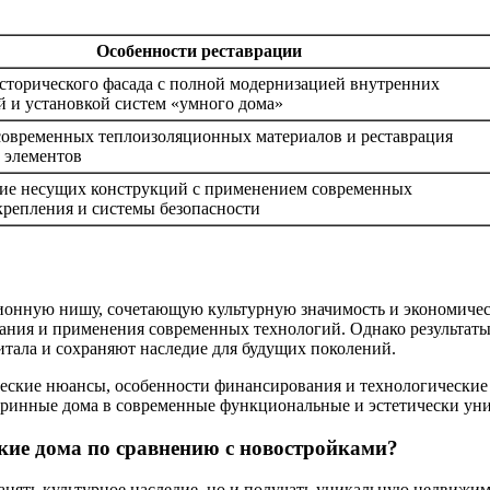
Особенности реставрации
сторического фасада с полной модернизацией внутренних
 и установкой систем «умного дома»
овременных теплоизоляционных материалов и реставрация
 элементов
ие несущих конструкций с применением современных
крепления и системы безопасности
ионную нишу, сочетающую культурную значимость и экономичес
вания и применения современных технологий. Однако результа
итала и сохраняют наследие для будущих поколений.
ские нюансы, особенности финансирования и технологические 
аринные дома в современные функциональные и эстетически ун
кие дома по сравнению с новостройками?
анять культурное наследие, но и получать уникальную недвижим