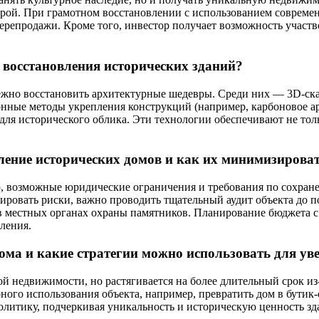
урой. При грамотном восстановлении с использованием совреме
перепродажи. Кроме того, инвестор получает возможность участв
 восстановления исторических зданий?
жно восстановить архитектурные шедевры. Среди них — 3D-ска
нные методы укрепления конструкций (например, карбоновое а
для исторического облика. Эти технологии обеспечивают не толь
вление исторических домов и как их минимизирова
ю, возможные юридические ограничения и требования по сохран
ровать риски, важно проводить тщательный аудит объекта до п
ы в местных органах охраны памятников. Планирование бюджета
ления.
ома и какие стратегии можно использовать для ув
 недвижимости, но растягивается на более длительный срок из-
ного использования объекта, например, превратить дом в бутик-
итику, подчеркивая уникальность и историческую ценность зда