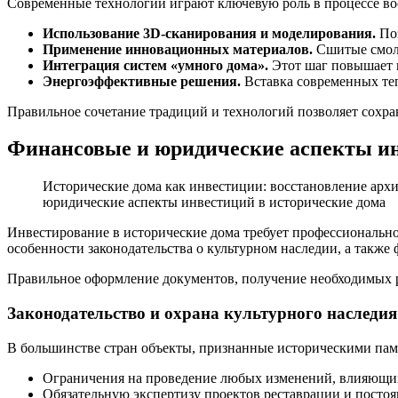
Современные технологии играют ключевую роль в процессе во
Использование 3D-сканирования и моделирования.
Поз
Применение инновационных материалов.
Сшитые смолы
Интеграция систем «умного дома».
Этот шаг повышает к
Энергоэффективные решения.
Вставка современных те
Правильное сочетание традиций и технологий позволяет сохра
Финансовые и юридические аспекты ин
Исторические дома как инвестиции: восстановление ар
юридические аспекты инвестиций в исторические дома
Инвестирование в исторические дома требует профессионально
особенности законодательства о культурном наследии, а также
Правильное оформление документов, получение необходимых р
Законодательство и охрана культурного наследия
В большинстве стран объекты, признанные историческими памя
Ограничения на проведение любых изменений, влияющих
Обязательную экспертизу проектов реставрации и посто