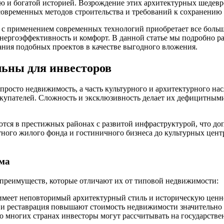
 и богатой историей. Возрождение этих архитектурных шедевро
современных методов строительства и требований к сохранению 
с применением современных технологий приобретает все большу
 энергоэффективность и комфорт. В данной статье мы подробно 
ания подобных проектов в качестве выгодного вложения.
льны для инвесторов
 просто недвижимость, а часть культурного и архитектурного н
окупателей. Сложность и эксклюзивность делает их дефицитным
ются в престижных районах с развитой инфраструктурой, что до
тного жилого фонда и гостиничного бизнеса до культурных цент
ома
преимуществ, которые отличают их от типовой недвижимости:
меет неповторимый архитектурный стиль и историческую ценн
и реставрация повышают стоимость недвижимости значительно с
 многих странах инвесторы могут рассчитывать на государств