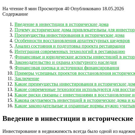
На чтение
8 мин
Просмотров
40
Опубликовано
18.05.2026
Содержание
Введение в инвестиции в исторические дома
Почему исторические дома привлекательны для инвестор
Преимущества инвестирования в исторические дома
Особенности восстановления архитектурных шедевров
Анализ состояния и подготовка проекта реставрации
Интеграция современных технологий в реставрацию
Финансовые и юридические аспекты инвестиций в истор
Законодательство и охрана культурного наследия
Финансовая оценка и источники финансирования
Примеры успешных проектов восстановления историчес
Заключение
Какие преимущества инвестирования в исторические дом
Какие современные технологии используются для восста
Какие риски связаны с инвестициями в восстановление 
Какова окупаемость инвестиций в исторические дома и к
Какие законодательные и охранные нормы нужно учитыв
Введение в инвестиции в исторические
Инвестирование в недвижимость всегда было одной из надежны