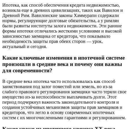
Ипотека, как способ обеспечения кредита недвижимостью,
возникла еще в древних цивилизациях, таких как Вавилон и
Древний Рим. Вавилонские законы Хаммурапи содержали
нормы, регулирующие долговые обязательства, а у римлян
были развиты институты залога недвижимости. Эти ранние
формы ипотеки отличались жесткими условиями и высокой
зависимостью заемщика от кредитора, что показывало
необходимость защиты прав обеих сторон — урок,
актуальный и сегодня.
Какие ключевые изменения в ипотечной системе
произошли в средние века и почему они важны
для современности?
В средние века ипотека часто использовалась как способ
заимствования под залог поместий или земель, но из-за
слабого правового регулирования заемщики часто теряли свое
имущество из-за неспособности выплачивать долги. Этот
период подчеркнул важность законодательного контроля и
создания устойчивых механизмов защиты прав заемщиков и
кредиторов, что легло в основу современных ипотечных
систем с их многочисленными гарантиями и регулированием.
Какие уроки из ипотечного кризиса XX века