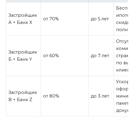
Беспро
Застройщик
ипотека
от 70%
до 5 лет
А + Банк X
скидка
полной
Отсутс
комисс
Застройщик
от 60%
до 7 лет
страхо
Б + Банк Y
по выб
клиент
Ускоре
оформл
Застройщик
от 80%
до 3 лет
минима
В + Банк Z
пакет
докуме