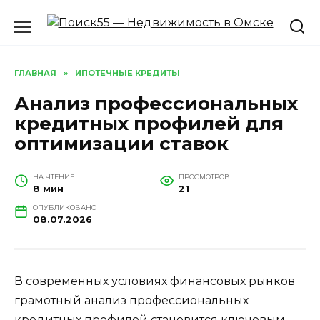
Перейти
к
содержанию
ГЛАВНАЯ
»
ИПОТЕЧНЫЕ КРЕДИТЫ
Анализ профессиональных
кредитных профилей для
оптимизации ставок
НА ЧТЕНИЕ
ПРОСМОТРОВ
8 мин
21
ОПУБЛИКОВАНО
08.07.2026
В современных условиях финансовых рынков
грамотный анализ профессиональных
кредитных профилей становится ключевым