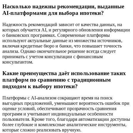
Насколько надежны рекомендации, выданные
AI-платформами для выбора ипотеки?
Надежность рекомендаций зависит от качества данных, на
которых обучается AI, и регулярного обновления информации
о банковских программах. Современные платформы
используют актуальные данные из множества источников,
включая кредитные бюро и банки, что повышает точность
анализа. Однако окончательное решение всегда следует
принимать с учетом консультации с финансовым
консультантом.
Какие преимущества даёт использование таких
платформ по сравнению с традиционным
подходом к выбору ипотеки?
Платформы с AI-анализом сокращают время на поиск
выгодных предложений, уменьшают вероятность ошибок при
оценке условий, обеспечивают прозрачность сравнения
программ и учитывают индивидуальные особенности
пользователя. Кроме того, благодаря автоматизации доступны
более глубокие и комплексные аналитические инструменты,
которые сложно реализовать вручную.