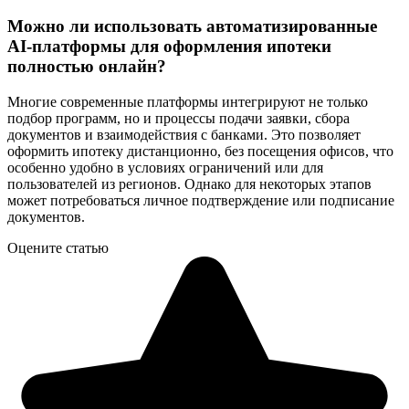
Можно ли использовать автоматизированные
AI-платформы для оформления ипотеки
полностью онлайн?
Многие современные платформы интегрируют не только
подбор программ, но и процессы подачи заявки, сбора
документов и взаимодействия с банками. Это позволяет
оформить ипотеку дистанционно, без посещения офисов, что
особенно удобно в условиях ограничений или для
пользователей из регионов. Однако для некоторых этапов
может потребоваться личное подтверждение или подписание
документов.
Оцените статью