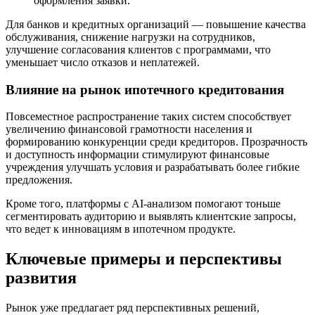
оформления заявки.
Для банков и кредитных организаций — повышение качества
обслуживания, снижение нагрузки на сотрудников,
улучшение согласования клиентов с программами, что
уменьшает число отказов и неплатежей.
Влияние на рынок ипотечного кредитования
Повсеместное распространение таких систем способствует
увеличению финансовой грамотности населения и
формированию конкуренции среди кредиторов. Прозрачность
и доступность информации стимулируют финансовые
учреждения улучшать условия и разрабатывать более гибкие
предложения.
Кроме того, платформы с AI-анализом помогают тоньше
сегментировать аудиторию и выявлять клиентские запросы,
что ведет к инновациям в ипотечном продукте.
Ключевые примеры и перспективы
развития
Рынок уже предлагает ряд перспективных решений,