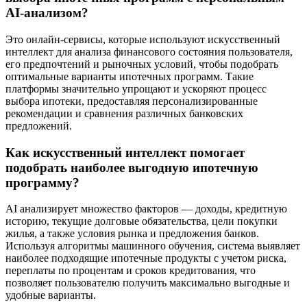
AI-анализом?
Это онлайн-сервисы, которые используют искусственный
интеллект для анализа финансового состояния пользователя,
его предпочтений и рыночных условий, чтобы подобрать
оптимальные варианты ипотечных программ. Такие
платформы значительно упрощают и ускоряют процесс
выбора ипотеки, предоставляя персонализированные
рекомендации и сравнения различных банковских
предложений.
Как искусственный интеллект помогает
подобрать наиболее выгодную ипотечную
программу?
AI анализирует множество факторов — доходы, кредитную
историю, текущие долговые обязательства, цели покупки
жилья, а также условия рынка и предложения банков.
Используя алгоритмы машинного обучения, система выявляет
наиболее подходящие ипотечные продукты с учетом риска,
переплаты по процентам и сроков кредитования, что
позволяет пользователю получить максимально выгодные и
удобные варианты.