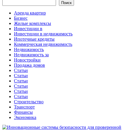
Поиск
Аренда квартир
Бизнес
Жилые комплексы
Инвестиции в
Инвестиции в недвижимость
Ипотечные кредиты
Коммерческая недвижимость
Недвижимость
Недвижимость за
Новостройки
Продажа домов
Статьи
Статьи
Статьи
Статьи
Статьи
Статьи
Строительство
Транспорт
Финансы
Экономика