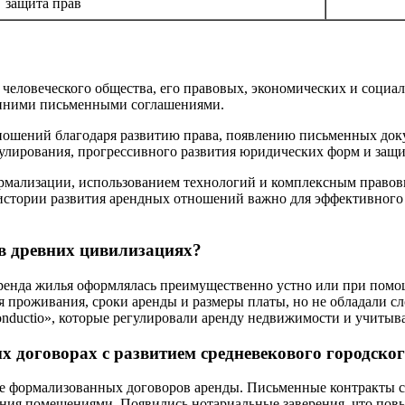
защита прав
человеческого общества, его правовых, экономических и социа
анними письменными соглашениями.
ношений благодаря развитию права, появлению письменных док
улирования, прогрессивного развития юридических форм и защи
мализации, использованием технологий и комплексным правовы
 истории развития арендных отношений важно для эффективного
в древних цивилизациях?
 аренда жилья оформлялась преимущественно устно или при пом
я проживания, сроки аренды и размеры платы, но не обладали 
conductio», которые регулировали аренду недвижимости и учитыва
 договорах с развитием средневекового городског
ее формализованных договоров аренды. Письменные контракты ст
ования помещениями. Появились нотариальные заверения, что п