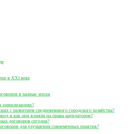
де
тир в XXI веке
оговоров в разные эпохи
х цивилизациях?
ах с развитием средневекового городского хозяйства?
иод и как они влияли на права арендаторов?
ных договоров сегодня?
договоров для улучшения современных практик?