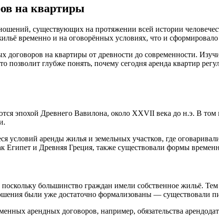
ров на квартиры
ошений, существующих на протяжении всей истории человечест
жильё временно и на оговорённых условиях, что и сформировало
х договоров на квартиры от древности до современности. Изуч
 позволит глубже понять, почему сегодня аренда квартир регу
тся эпохой Древнего Вавилона, около XXVII века до н.э. В то
и.
я условий аренды жилья и земельных участков, где оговаривалис
ак Египет и Древняя Греция, также существовали формы временн
 поскольку большинство граждан имели собственное жильё. Тем 
ошения были уже достаточно формализованы — существовали п
менных арендных договоров, например, обязательства арендодат