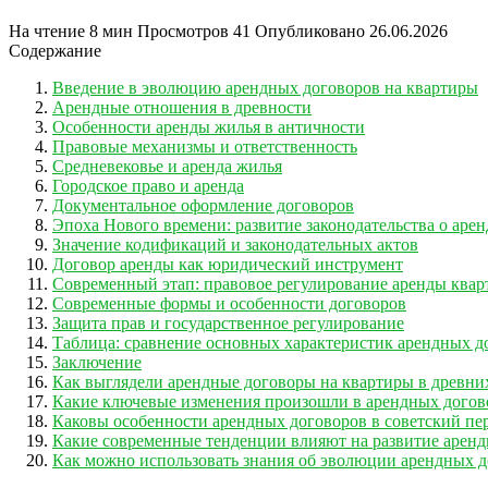
На чтение
8 мин
Просмотров
41
Опубликовано
26.06.2026
Содержание
Введение в эволюцию арендных договоров на квартиры
Арендные отношения в древности
Особенности аренды жилья в античности
Правовые механизмы и ответственность
Средневековье и аренда жилья
Городское право и аренда
Документальное оформление договоров
Эпоха Нового времени: развитие законодательства о арен
Значение кодификаций и законодательных актов
Договор аренды как юридический инструмент
Современный этап: правовое регулирование аренды квар
Современные формы и особенности договоров
Защита прав и государственное регулирование
Таблица: сравнение основных характеристик арендных д
Заключение
Как выглядели арендные договоры на квартиры в древни
Какие ключевые изменения произошли в арендных договор
Каковы особенности арендных договоров в советский пер
Какие современные тенденции влияют на развитие аренд
Как можно использовать знания об эволюции арендных 