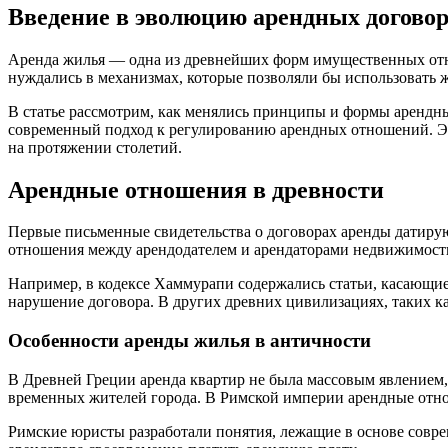
Введение в эволюцию арендных догово
Аренда жилья — одна из древнейших форм имущественных отн
нуждались в механизмах, которые позволяли бы использовать 
В статье рассмотрим, как менялись принципы и формы арендны
современный подход к регулированию арендных отношений. Это
на протяжении столетий.
Арендные отношения в древности
Первые письменные свидетельства о договорах аренды датирую
отношения между арендодателем и арендаторами недвижимост
Например, в кодексе Хаммурапи содержались статьи, касающиес
нарушение договора. В других древних цивилизациях, таких к
Особенности аренды жилья в античности
В Древней Греции аренда квартир не была массовым явлением,
временных жителей города. В Римской империи арендные отн
Римские юристы разработали понятия, лежащие в основе совре