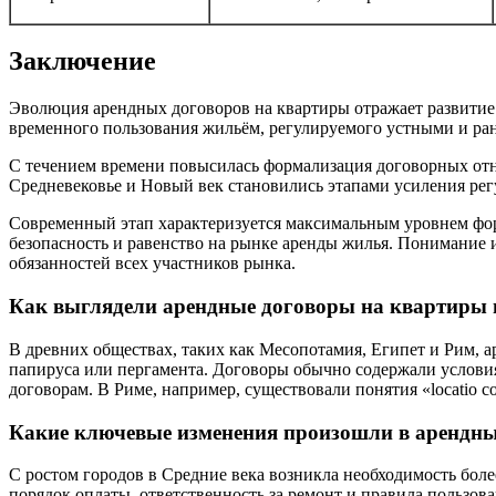
Заключение
Эволюция арендных договоров на квартиры отражает развитие 
временного пользования жильём, регулируемого устными и р
С течением времени повысилась формализация договорных от
Средневековье и Новый век становились этапами усиления рег
Современный этап характеризуется максимальным уровнем фор
безопасность и равенство на рынке аренды жилья. Понимание
обязанностей всех участников рынка.
Как выглядели арендные договоры на квартиры 
В древних обществах, таких как Месопотамия, Египет и Рим,
папируса или пергамента. Договоры обычно содержали услови
договорам. В Риме, например, существовали понятия «locatio 
Какие ключевые изменения произошли в арендных
С ростом городов в Средние века возникла необходимость бол
порядок оплаты, ответственность за ремонт и правила польз