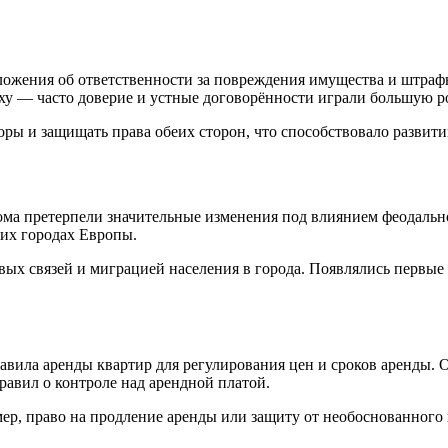
ложения об ответственности за повреждения имущества и штраф
оху — часто доверие и устные договорённости играли большую р
оры и защищать права обеих сторон, что способствовало развит
ма претерпели значительные изменения под влиянием феодально
щих городах Европы.
овых связей и миграцией населения в города. Появлялись первы
авила аренды квартир для регулирования цен и сроков аренды.
равил о контроле над арендной платой.
ер, право на продление аренды или защиту от необоснованного 