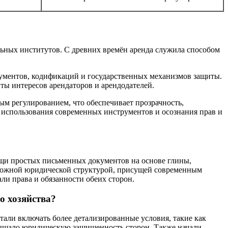
льных институтов. С древних времён аренда служила способом
ументов, кодификаций и государственных механизмов защиты.
ты интересов арендаторов и арендодателей.
м регулированием, что обеспечивает прозрачность,
 использования современных инструментов и осознания прав и
ощи простых письменных документов на основе глины,
сложной юридической структурой, присущей современным
ли права и обязанности обеих сторон.
о хозяйства?
али включать более детализированные условия, такие как
овышало юридическую защищенность сторон. Также начали