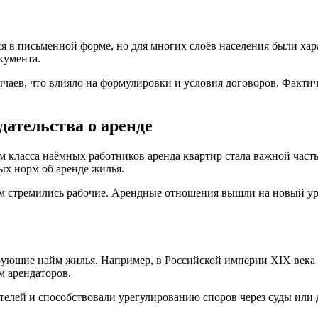
я в письменной форме, но для многих слоёв населения были ха
кумента.
чаев, что влияло на формулировки и условия договоров. Фактич
дательства о аренде
м класса наёмных работников аренда квартир стала важной част
ых норм об аренде жилья.
 стремились рабочие. Арендные отношения вышли на новый уров
рующие найм жилья. Например, в Российской империи XIX века
м арендаторов.
лей и способствовали урегулированию споров через суды или д