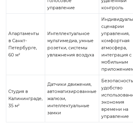
голосовое
удаленный
управление
контроль
Индивидуаль
сценарии
Апартаменты
Интеллектуальное
управления,
в Санкт-
мультимедиа, умные
комфортная
Петербурге,
розетки, системы
атмосфера,
60 м²
увлажнения воздуха
интеграция с
мобильным
приложение
Безопасность
Датчики движения,
удобство
Студия в
автоматизированные
использовани
Калининграде,
жалюзи,
экономия
35 м²
интеллектуальные
времени на
замки
управление