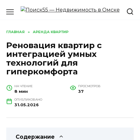
Перейти
к
содержанию
ГЛАВНАЯ
»
АРЕНДА КВАРТИР
Реновация квартир с
интеграцией умных
технологий для
гиперкомфорта
НА ЧТЕНИЕ
ПРОСМОТРОВ
8 мин
37
ОПУБЛИКОВАНО
31.05.2026
Содержание