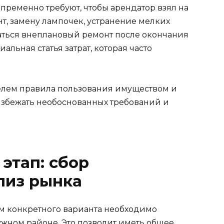
пременно требуют, чтобы арендатор взял на
нт, замену лампочек, устранение мелких
аться внеплановый ремонт после окончания
альная статья затрат, которая часто
елем правила пользования имуществом и
избежать необоснованных требований и
этап: сбор
лиз рынка
м конкретного варианта необходимо
ужном районе. Это позволит иметь общее