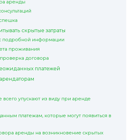
ра аренды
консультаций
 спешка
итывать скрытые затраты
ос подробной информации
ета проживания
проверка договора
еожиданных платежей
арендаторам
 всего упускают из виду при аренде
данным платежам, которые могут появиться в
овора аренды на возникновение скрытых