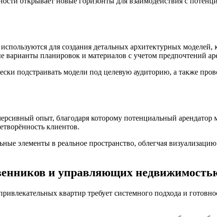
ности открывает новые горизонты для взаимодействия с потенц
 используются для создания детальных архитектурных моделей,
е варианты планировок и материалов с учетом предпочтений ар
чески подстраивать модели под целевую аудиторию, а также про
мерсивный опыт, благодаря которому потенциальный арендатор м
етворённость клиентов.
ьные элементы в реальное пространство, облегчая визуализацию
твенников и управляющих недвижимость
привлекательных квартир требует системного подхода и готовно