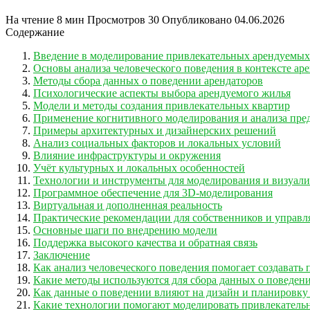
На чтение
8 мин
Просмотров
30
Опубликовано
04.06.2026
Содержание
Введение в моделирование привлекательных арендуемых
Основы анализа человеческого поведения в контексте ар
Методы сбора данных о поведении арендаторов
Психологические аспекты выбора арендуемого жилья
Модели и методы создания привлекательных квартир
Применение когнитивного моделирования и анализа пре
Примеры архитектурных и дизайнерских решений
Анализ социальных факторов и локальных условий
Влияние инфраструктуры и окружения
Учёт культурных и локальных особенностей
Технологии и инструменты для моделирования и визуал
Программное обеспечение для 3D-моделирования
Виртуальная и дополненная реальность
Практические рекомендации для собственников и упра
Основные шаги по внедрению модели
Поддержка высокого качества и обратная связь
Заключение
Как анализ человеческого поведения помогает создавать
Какие методы используются для сбора данных о поведен
Как данные о поведении влияют на дизайн и планировку
Какие технологии помогают моделировать привлекатель