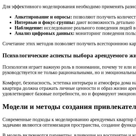
Для эффективного моделирования необходимо применять разно
Анкетирование и опросы:
позволяют получить количест
Интервью и фокус-группы:
дают возможность детально 
Наблюдение:
исследование реального поведения людей в
Анализ цифровых данных:
мониторинг поведения польз
Сочетание этих методов позволяет получить всестороннюю кар
Психологические аспекты выбора арендуемого ж
Психология играет важную роль в понимании, почему те или и
руководствуется не только рациональными, но и эмоциональн
Комфорт, безопасность, эстетика интерьера и атмосфера дома
квартира должна отражать личные ценности и образ жизни аре
удовлетворяют базовые потребности, но и формируют эмоцион
Модели и методы создания привлекате
Современные подходы к моделированию арендуемых квартир б
задачами являются оптимизация пространства, создание функ
В модель включаются параметры, влияющие на восприятие и ко