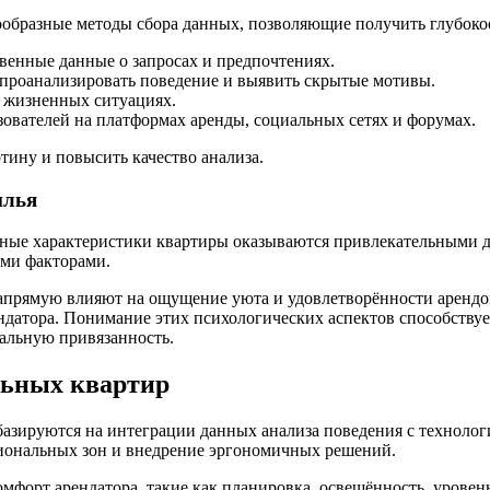
образные методы сбора данных, позволяющие получить глубоко
венные данные о запросах и предпочтениях.
проанализировать поведение и выявить скрытые мотивы.
 жизненных ситуациях.
ователей на платформах аренды, социальных сетях и форумах.
тину и повысить качество анализа.
илья
ные характеристики квартиры оказываются привлекательными дл
ыми факторами.
 напрямую влияют на ощущение уюта и удовлетворённости арендо
ндатора. Понимание этих психологических аспектов способствуе
альную привязанность.
льных квартир
азируются на интеграции данных анализа поведения с техноло
циональных зон и внедрение эргономичных решений.
мфорт арендатора, такие как планировка, освещённость, уровен