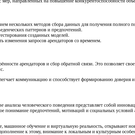
с мер, направленных на повышение конкурентоспособности объе
ием нескольких методов сбора данных для получения полного по
веденческих паттернов и предпочтений.
тестирования созданных моделей.
 изменения запросов арендаторов со временем.
нности арендаторов и сбор обратной связи. Это позволяет сво
с.
егчает коммуникацию и способствует формированию доверия и 
е анализа человеческого поведения представляет собой иннов
ое понимание предпочтений, мотиваций и социальных условий а
, машинное обучение и виртуальную реальность, открывают но
ополнение к этому, внимание к локальным и культурным особен