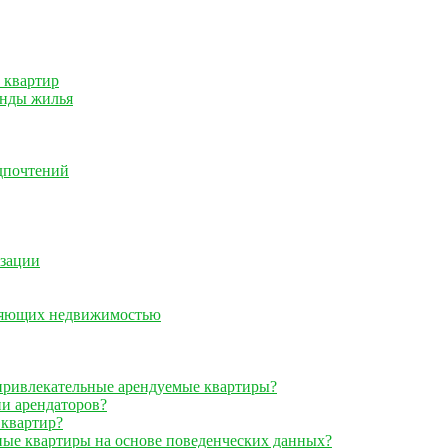
 квартир
енды жилья
дпочтений
изации
вляющих недвижимостью
 привлекательные арендуемые квартиры?
ии арендаторов?
 квартир?
ные квартиры на основе поведенческих данных?