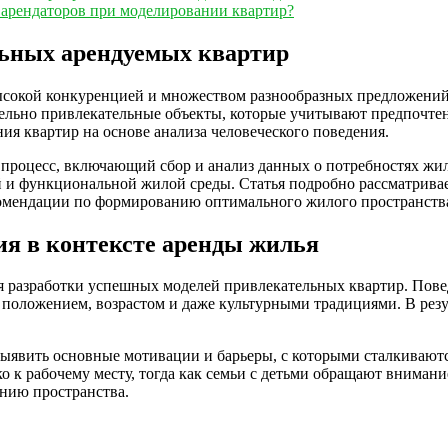
 арендаторов при моделировании квартир?
льных арендуемых квартир
сокой конкуренцией и множеством разнообразных предложений
тельно привлекательные объекты, которые учитывают предпочтен
ия квартир на основе анализа человеческого поведения.
роцесс, включающий сбор и анализ данных о потребностях жил
ой и функциональной жилой среды. Статья подробно рассматрива
комендации по формированию оптимального жилого пространств
ия в контексте аренды жилья
я разработки успешных моделей привлекательных квартир. Пове
 положением, возрастом и даже культурными традициями. В ре
ыявить основные мотивации и барьеры, с которыми сталкивают
 к рабочему месту, тогда как семьи с детьми обращают внимани
анию пространства.