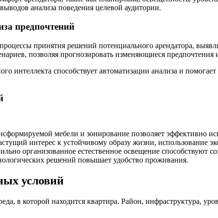
выводов анализа поведения целевой аудитории.
иза предпочтений
процессы принятия решений потенциального арендатора, выявля
ценариев, позволяя прогнозировать изменяющиеся предпочтения 
го интеллекта способствует автоматизации анализа и помогает
й
сформируемой мебели и зонирование позволяет эффективно исп
стущий интерес к устойчивому образу жизни, использование э
ильно организованное естественное освещение способствуют с
нологических решений повышает удобство проживания.
ных условий
да, в которой находится квартира. Район, инфраструктура, уро