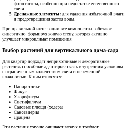
фотосинтеза, особенно при недостатке естественного
света.
Дренажные элементы:
для удаления избыточной влаги
и предотвращения застоя воды.
При правильной интеграции все компоненты работают
синергично, формируя живую стену, которая активно
улучшает микроклимат помещения.
Выбор растений для вертикального дома-садa
Для квартир подходят неприхотливые и декоративные
растения, способные адаптироваться к внутренним условиям
с ограниченным количеством света и переменной
влажностью. К ним относятся:
Папоротники
Фикус
Хлорофитум
Спатифиллум
Садовые плющи (хедера)
Сансевиерия
Драцена
Эти растения хорошо очищают воздух и требуют