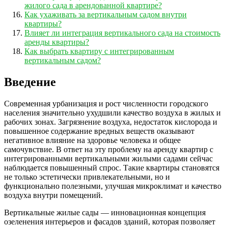
жилого сада в арендованной квартире?
Как ухаживать за вертикальным садом внутри
квартиры?
Влияет ли интеграция вертикального сада на стоимость
аренды квартиры?
Как выбрать квартиру с интегрированным
вертикальным садом?
Введение
Современная урбанизация и рост численности городского
населения значительно ухудшили качество воздуха в жилых и
рабочих зонах. Загрязнение воздуха, недостаток кислорода и
повышенное содержание вредных веществ оказывают
негативное влияние на здоровье человека и общее
самочувствие. В ответ на эту проблему на аренду квартир с
интегрированными вертикальными жилыми садами сейчас
наблюдается повышенный спрос. Такие квартиры становятся
не только эстетически привлекательными, но и
функционально полезными, улучшая микроклимат и качество
воздуха внутри помещений.
Вертикальные жилые сады — инновационная концепция
озеленения интерьеров и фасадов зданий, которая позволяет