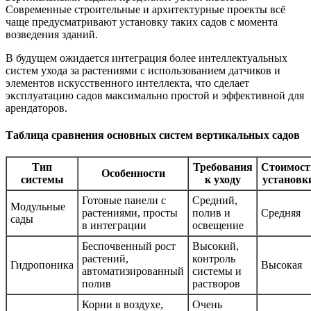
Современные строительные и архитектурные проекты всё
чаще предусматривают установку таких садов с момента
возведения зданий.
В будущем ожидается интеграция более интеллектуальных
систем ухода за растениями с использованием датчиков и
элементов искусственного интеллекта, что сделает
эксплуатацию садов максимально простой и эффективной для
арендаторов.
Таблица сравнения основных систем вертикальных садов
Тип
Требования
Стоимост
Особенности
системы
к уходу
установк
Готовые панели с
Средний,
Модульные
растениями, просты
полив и
Средняя
сады
в интеграции
освещение
Беспочвенный рост
Высокий,
растений,
контроль
Гидропоника
Высокая
автоматизированный
системы и
полив
растворов
Корни в воздухе,
Очень