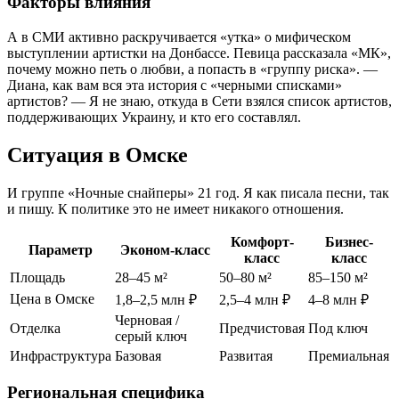
Факторы влияния
А в СМИ активно раскручивается «утка» о мифическом
выступлении артистки на Донбассе. Певица рассказала «МК»,
почему можно петь о любви, а попасть в «группу риска». —
Диана, как вам вся эта история с «черными списками»
артистов? — Я не знаю, откуда в Сети взялся список артистов,
поддерживающих Украину, и кто его составлял.
Ситуация в Омске
И группе «Ночные снайперы» 21 год. Я как писала песни, так
и пишу. К политике это не имеет никакого отношения.
Комфорт-
Бизнес-
Параметр
Эконом-класс
класс
класс
Площадь
28–45 м²
50–80 м²
85–150 м²
Цена в Омске
1,8–2,5 млн ₽
2,5–4 млн ₽
4–8 млн ₽
Черновая /
Отделка
Предчистовая
Под ключ
серый ключ
Инфраструктура
Базовая
Развитая
Премиальная
Региональная специфика