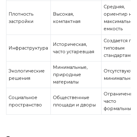
Средняя,
Плотность
Высокая,
ориентир на
застройки
компактная
максимальну
емкость
Создается по
Историческая,
Инфраструктура
типовым
часто устаревшая
стандартам
Минимальные,
Экологические
Отсутствуют 
природные
решения
минимальны
материалы
Ограничены,
Социальное
Общественные
часто
пространство
площади и дворы
формальные