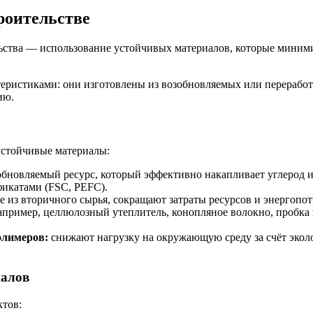
роительстве
льства — использование устойчивых материалов, которые мини
ристиками: они изготовлены из возобновляемых или переработ
ию.
устойчивые материалы:
бновляемый ресурс, который эффективно накапливает углерод 
фикатами (FSC, PEFC).
 из вторичного сырья, сокращают затраты ресурсов и энергопот
пример, целлюлозный утеплитель, конопляное волокно, пробка
олимеров:
снижают нагрузку на окружающую среду за счёт экол
иалов
ктов: