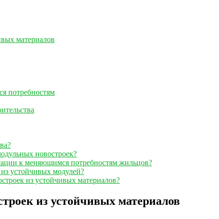
ивых материалов
ся потребностям
оительства
ва?
модульных новостроек?
тации к меняющимся потребностям жильцов?
 из устойчивых модулей?
остроек из устойчивых материалов?
строек из устойчивых материалов