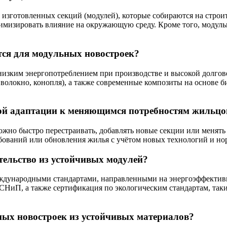
 изготовленных секций (модулей), которые собираются на строи
инимизировать влияние на окружающую среду. Кроме того, модул
ся для модульных новостроек?
изким энергопотреблением при производстве и высокой долгов
е волокно, конопля), а также современные композиты на основе
ой адаптации к меняющимся потребностям жильцо
жно быстро перестраивать, добавлять новые секции или менять 
бований или обновления жилья с учётом новых технологий и но
ельство из устойчивых модулей?
ждународными стандартами, направленными на энергоэффективно
и СНиП, а также сертификация по экологическим стандартам, т
ьных новостроек из устойчивых материалов?