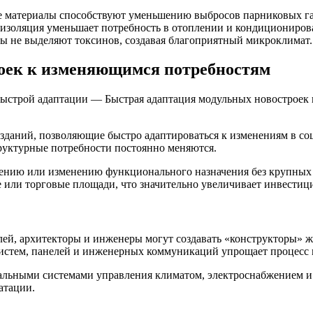
 материалы способствуют уменьшению выбросов парниковых га
изоляция уменьшает потребность в отоплении и кондициониров
 не выделяют токсинов, создавая благоприятный микроклимат.
оек к изменяющимся потребностям
быстрой адаптации — Быстрая адаптация модульных новостроек 
даний, позволяющие быстро адаптироваться к изменениям в соц
труктурные потребности постоянно меняются.
ению или изменению функционального назначения без крупных 
или торговые площади, что значительно увеличивает инвестиц
ей, архитекторы и инженеры могут создавать «конструкторы» ж
стем, панелей и инженерных коммуникаций упрощает процесс 
льными системами управления климатом, электроснабжением и 
атации.