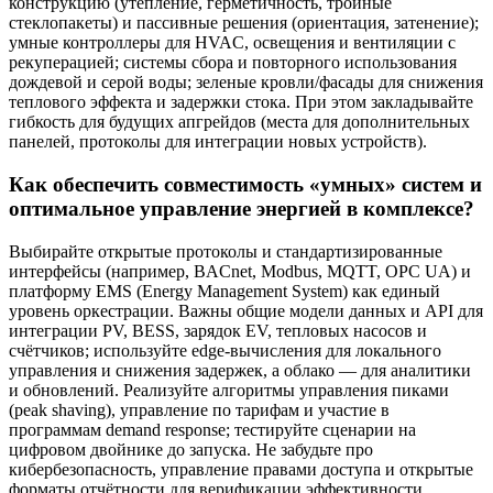
конструкцию (утепление, герметичность, тройные
стеклопакеты) и пассивные решения (ориентация, затенение);
умные контроллеры для HVAC, освещения и вентиляции с
рекуперацией; системы сбора и повторного использования
дождевой и серой воды; зеленые кровли/фасады для снижения
теплового эффекта и задержки стока. При этом закладывайте
гибкость для будущих апгрейдов (места для дополнительных
панелей, протоколы для интеграции новых устройств).
Как обеспечить совместимость «умных» систем и
оптимальное управление энергией в комплексе?
Выбирайте открытые протоколы и стандартизированные
интерфейсы (например, BACnet, Modbus, MQTT, OPC UA) и
платформу EMS (Energy Management System) как единый
уровень оркестрации. Важны общие модели данных и API для
интеграции PV, BESS, зарядок EV, тепловых насосов и
счётчиков; используйте edge-вычисления для локального
управления и снижения задержек, а облако — для аналитики
и обновлений. Реализуйте алгоритмы управления пиками
(peak shaving), управление по тарифам и участие в
программам demand response; тестируйте сценарии на
цифровом двойнике до запуска. Не забудьте про
кибербезопасность, управление правами доступа и открытые
форматы отчётности для верификации эффективности.