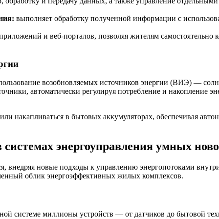
, обработку и передачу данных, а также управление отдельными
ния:
выполняет обработку полученной информации с использов
риложений и веб-порталов, позволяя жителям самостоятельно ко
ргии
ользование возобновляемых источников энергии (ВИЭ) — солне
точники, автоматически регулируя потребление и накопление эн
или накапливаться в бытовых аккумуляторах, обеспечивая автон
 системах энергоуправления умных ново
я, внедряя новые подходы к управлению энергопотоками внутри
менный облик энергоэффективных жилых комплексов.
ной системе миллионы устройств — от датчиков до бытовой те