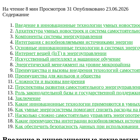
На чтение
8 мин
Просмотров
31
Опубликовано
23.06.2026
Содержание
Введение в инновационные технологии умных новостроек
Архитектура умных новостроек и система самостоятельн
Компоненты системы энергоуправления
Интеграция с возобновляемыми источниками энергии
Основные инновационные технологии в системах энерго
Интернет вещей (IoT) в энергоуправлении
Искусственный интеллект и машинное обучение
Энергетический менеджмент на уровне микрорайона
Преимущества и вызовы внедрения технологий самостоя
Преимущества для жильцов и общества
Сложности и вызовы внедрения
Перспективы развития самостоятельного энергоуправлен
Роль законодательной базы и государственной поддержки
Заключение
Какие инновационные технологии применяются в умных 
Как умные энергосистемы помогают снизить расходы на
Насколько сложно самостоятельно управлять энергопотр
Какие преимущества интеграции возобновляемых источн
Как обеспечить безопасность данных при использовании
Введение в инновационные технологии 