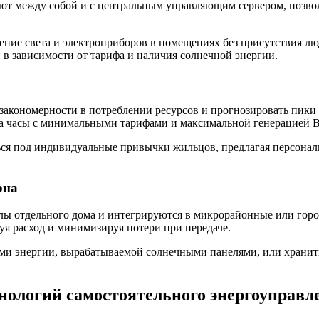
ют между собой и с центральным управляющим сервером, позвол
ение света и электроприборов в помещениях без присутствия люд
 в зависимости от тарифа и наличия солнечной энергии.
акономерности в потреблении ресурсов и прогнозировать пики 
 на часы с минимальными тарифами и максимальной генерацией 
ься под индивидуальные привычки жильцов, предлагая персонал
она
ы отдельного дома и интегрируются в микрорайонные или городс
уя расход и минимизируя потери при передаче.
и энергии, вырабатываемой солнечными панелями, или хранить е
нологий самостоятельного энергоуправл