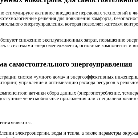
ию стимулируют активное внедрение передовых технологий в ж
отехнологичные решения для повышения комфорта, безопасност
оятельного энергоуправления, которая позволяет жителям контр
обствуют снижению эксплуатационных затрат, повышению энерг
роек с системами энергоменеджмента, основные компоненты и в
ма самостоятельного энергоуправления
еграции систем «умного дома» и энергоэффективных инженерны
иторинг, управление и оптимизацию расхода ресурсов в реально
омпонентов: датчики сбора данных (энергопотребление, темпер
 доступные через мобильные приложения или специализированн
ения являются:
ении электроэнергии, воды и тепла, а также параметры окружа