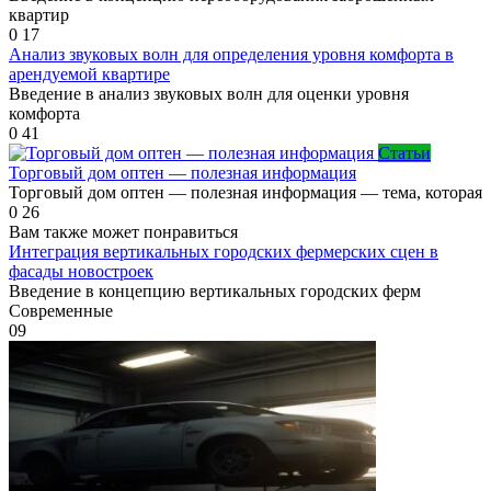
квартир
0
17
Анализ звуковых волн для определения уровня комфорта в
арендуемой квартире
Введение в анализ звуковых волн для оценки уровня
комфорта
0
41
Статьи
Торговый дом оптен — полезная информация
Торговый дом оптен — полезная информация — тема, которая
0
26
Вам также может понравиться
Интеграция вертикальных городских фермерских сцен в
фасады новостроек
Введение в концепцию вертикальных городских ферм
Современные
0
9