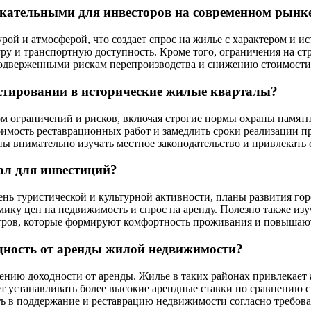
екательными для инвесторов на современном рынк
ой и атмосферой, что создает спрос на жилье с характером и и
ру и транспортную доступность. Кроме того, ограничения на стр
 подверженными рискам перепроизводства и снижению стоимости
стировании в исторические жилые кварталы?
ом ограничений и рисков, включая строгие нормы охраны памят
оимость реставрационных работ и замедлить сроки реализации п
внимательно изучать местное законодательство и привлекать с
ал для инвестиций?
ень туристической и культурной активности, планы развития го
мику цен на недвижимость и спрос на аренду. Полезно также из
нтров, которые формируют комфортность проживания и повышаю
одность от аренды жилой недвижимости?
чению доходности от аренды. Жилье в таких районах привлекает
ет устанавливать более высокие арендные ставки по сравнению 
ь в поддержание и реставрацию недвижимости согласно требова