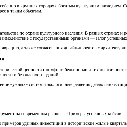
особенно в крупных городах с богатым культурным наследием. 
ес к таким объектам.
тельства по охране культурного наследия. В разных странах и 
взаимодействие с государственными органами — залог успешных
ставрацию, а также согласования дизайн-проектов с архитектур
ии
торической ценности с комфортабельностью и технологичностью
ности и безопасности зданий.
ение «умных» систем и экологичные решения делают инвестици
трумент на современном рынке — Примеры успешных кейсов
о примеров удачных инвестиций в исторические жилые квартал