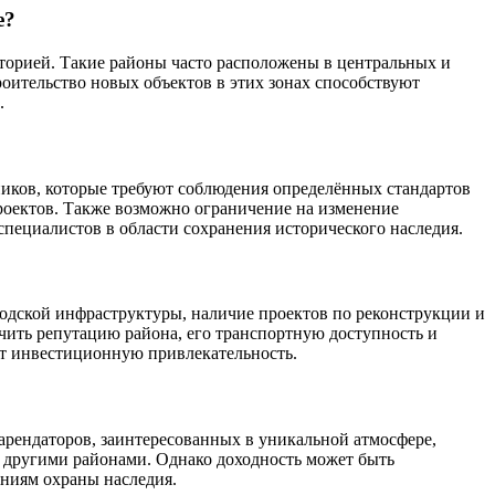
е?
сторией. Такие районы часто расположены в центральных и
оительство новых объектов в этих зонах способствуют
.
ников, которые требуют соблюдения определённых стандартов
роектов. Также возможно ограничение на изменение
пециалистов в области сохранения исторического наследия.
родской инфраструктуры, наличие проектов по реконструкции и
учить репутацию района, его транспортную доступность и
т инвестиционную привлекательность.
 арендаторов, заинтересованных в уникальной атмосфере,
с другими районами. Однако доходность может быть
ниям охраны наследия.