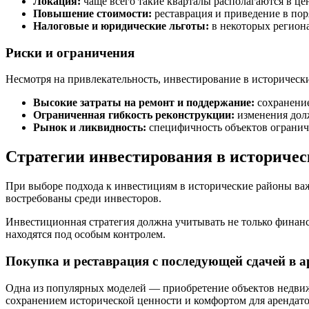
Локация:
чаще всего такие кварталы располагаются в це
Повышение стоимости:
реставрация и приведение в пор
Налоговые и юридические льготы:
в некоторых региона
Риски и ограничения
Несмотря на привлекательность, инвестирование в историческ
Высокие затраты на ремонт и поддержание:
сохранение
Ограниченная гибкость реконструкции:
изменения долж
Рынок и ликвидность:
специфичность объектов ограничи
Стратегии инвестирования в историче
При выборе подхода к инвестициям в исторические районы важ
востребованы среди инвесторов.
Инвестиционная стратегия должна учитывать не только финанс
находятся под особым контролем.
Покупка и реставрация с последующей сдачей в а
Одна из популярных моделей — приобретение объектов недвиж
сохранением исторической ценности и комфортом для арендатор