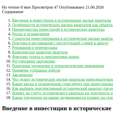
На чтение
8 мин
Просмотров
47
Опубликовано
21.06.2026
Содержание
Введение в инвестиции в исторические жилые кварталы
Особенности исторических жилых кварталов как объекта
Преимущества инвестиций в исторические кварталы
Риски и ограничения
Стратегии инвестирования в исторические жилые кварт
Покупка и реставрация с последующей сдачей в аренду
Реновация и перепродажа
Комплексное развитие квартала
Факторы успеха и перспективы рынка
Регуляторное окружение
Рыночные тенденции и технологические инновации
Примеры успешных кейсов
Заключение
Что делает исторические жилые кварталы привлекательн
Какие риски и ограничения существуют при инвестирова
Как выбрать перспективный исторический квартал для и
Влияет ли статус исторического квартала на доходность
Какие тенденции на рынке недвижимости влияют на стои
Введение в инвестиции в исторически