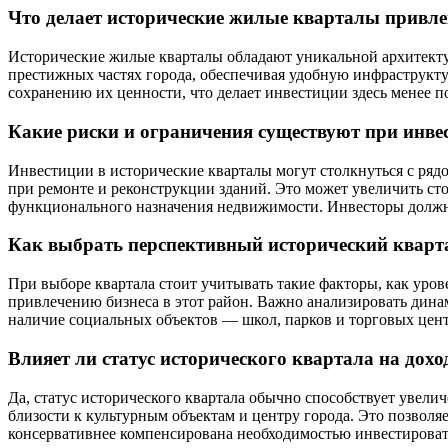
Что делает исторические жилые кварталы привл
Исторические жилые кварталы обладают уникальной архитектур
престижных частях города, обеспечивая удобную инфраструкту
сохранению их ценности, что делает инвестиции здесь менее
Какие риски и ограничения существуют при инве
Инвестиции в исторические кварталы могут столкнуться с ряд
при ремонте и реконструкции зданий. Это может увеличить ст
функционального назначения недвижимости. Инвесторы должны 
Как выбрать перспективный исторический кварт
При выборе квартала стоит учитывать такие факторы, как уров
привлечению бизнеса в этот район. Важно анализировать дина
наличие социальных объектов — школ, парков и торговых це
Влияет ли статус исторического квартала на дох
Да, статус исторического квартала обычно способствует увели
близости к культурным объектам и центру города. Это позволя
консервативнее компенсирована необходимостью инвестироват