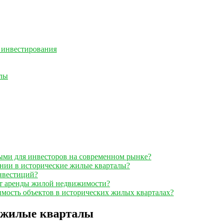
 инвестирования
алы
ыми для инвесторов на современном рынке?
нии в исторические жилые кварталы?
нвестиций?
 от аренды жилой недвижимости?
мость объектов в исторических жилых кварталах?
е жилые кварталы