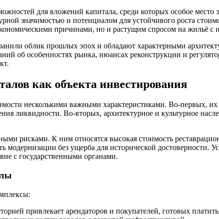
жностей для вложений капитала, среди которых особое место 
урной значимостью и потенциалом для устойчивого роста стоим
 экономическими причинами, но и растущим спросом на жильё с 
ранили облик прошлых эпох и обладают характерными архитект
аний об особенностях рынка, нюансах реконструкции и регулят
кт.
талов как объекта инвестирования
мости несколькими важными характеристиками. Во-первых, их 
ения ликвидности. Во-вторых, архитектурное и культурное насл
нными рисками. К ним относятся высокая стоимость реставрацио
сть модернизации без ущерба для исторической достоверности.
твие с государственными органами.
алы
мплексы:
орией привлекает арендаторов и покупателей, готовых платить 