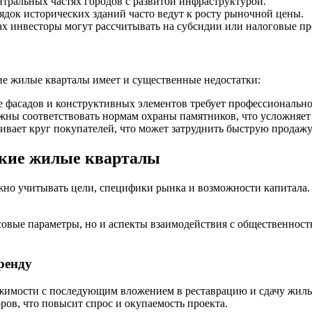
нтральных частях городов с развитой инфраструктурой.
ядок исторических зданий часто ведут к росту рыночной цены.
х инвесторы могут рассчитывать на субсидии или налоговые п
ие жилые кварталы имеет и существенные недостатки:
 фасадов и конструктивных элементов требует профессионально
ны соответствовать нормам охраны памятников, что усложняет
вает круг покупателей, что может затруднить быструю продажу
ские жилые кварталы
но учитывать цели, специфики рынка и возможности капитала. 
овые параметры, но и аспекты взаимодействия с общественност
ренду
имости с последующим вложением в реставрацию и сдачу жилья 
ов, что повысит спрос и окупаемость проекта.