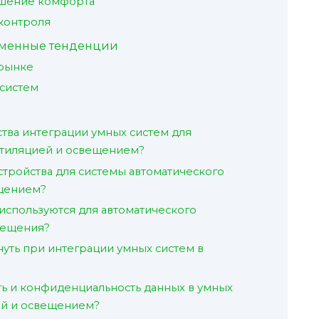
ышение комфорта
контроля
еменные тенденции
рынке
систем
ва интеграции умных систем для
нтиляцией и освещением?
стройства для системы автоматического
ещением?
используются для автоматического
вещения?
нуть при интеграции умных систем в
ть и конфиденциальность данных в умных
ей и освещением?