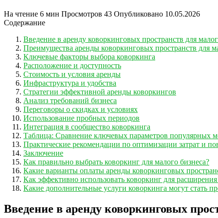
На чтение
6 мин
Просмотров
43
Опубликовано
10.05.2026
Содержание
Введение в аренду коворкинговых пространств для малог
Преимущества аренды коворкинговых пространств для ма
Ключевые факторы выбора коворкинга
Расположение и доступность
Стоимость и условия аренды
Инфраструктура и удобства
Стратегии эффективной аренды коворкингов
Анализ требований бизнеса
Переговоры о скидках и условиях
Использование пробных периодов
Интеграция в сообщество коворкинга
Таблица: Сравнение ключевых параметров популярных м
Практические рекомендации по оптимизации затрат и п
Заключение
Как правильно выбрать коворкинг для малого бизнеса?
Какие варианты оплаты аренды коворкинговых простран
Как эффективно использовать коворкинг для расширения 
Какие дополнительные услуги коворкинга могут стать п
Введение в аренду коворкинговых прост