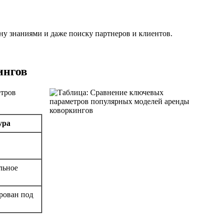
ну знаниями и даже поиску партнеров и клиентов.
ингов
етров
ура
льное
рован под