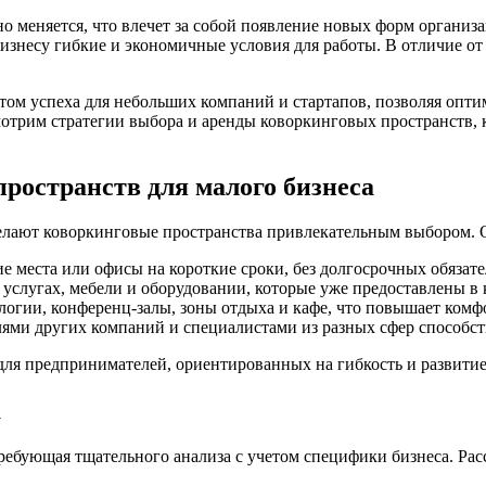
 меняется, что влечет за собой появление новых форм организ
изнесу гибкие и экономичные условия для работы. В отличие о
ом успеха для небольших компаний и стартапов, позволяя опти
мотрим стратегии выбора и аренды коворкинговых пространств, 
ространств для малого бизнеса
 делают коворкинговые пространства привлекательным выбором.
 места или офисы на короткие сроки, без долгосрочных обязате
услугах, мебели и оборудовании, которые уже предоставлены в 
гии, конференц-залы, зоны отдыха и кафе, что повышает комфо
ями других компаний и специалистами из разных сфер способст
я предпринимателей, ориентированных на гибкость и развитие
а
ребующая тщательного анализа с учетом специфики бизнеса. Рас