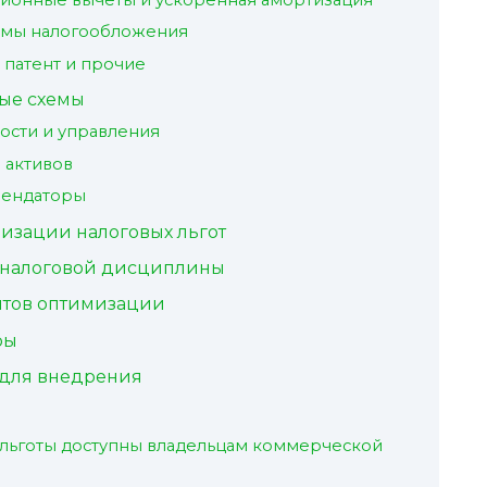
имы налогообложения
патент и прочие
ые схемы
ости и управления
 активов
рендаторы
изации налоговых льгот
 налоговой дисциплины
нтов оптимизации
ры
для внедрения
 льготы доступны владельцам коммерческой