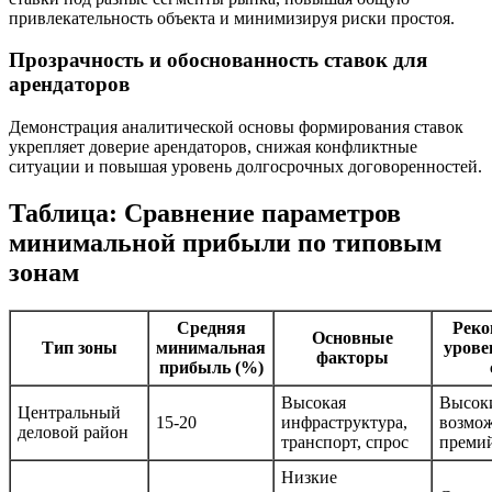
привлекательность объекта и минимизируя риски простоя.
Прозрачность и обоснованность ставок для
арендаторов
Демонстрация аналитической основы формирования ставок
укрепляет доверие арендаторов, снижая конфликтные
ситуации и повышая уровень долгосрочных договоренностей.
Таблица: Сравнение параметров
минимальной прибыли по типовым
зонам
Средняя
Реко
Основные
Тип зоны
минимальная
урове
факторы
прибыль (%)
Высокая
Высоки
Центральный
15-20
инфраструктура,
возмо
деловой район
транспорт, спрос
премий
Низкие