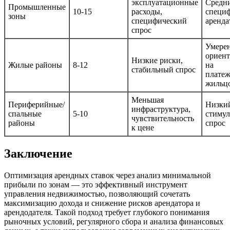
эксплуатационные
Средни
Промышленные
10-15
расходы,
специ
зоны
специфический
аренда
спрос
Умере
ориен
Низкие риски,
Жилые районы
8-12
на
стабильный спрос
платеж
жильц
Меньшая
Периферийные/
Низкий
инфраструктура,
спальные
5-10
стимул
чувствительность
районы
спрос
к цене
Заключение
Оптимизация арендных ставок через анализ минимальной
прибыли по зонам — это эффективный инструмент
управления недвижимостью, позволяющий сочетать
максимизацию дохода и снижение рисков арендатора и
арендодателя. Такой подход требует глубокого понимания
рыночных условий, регулярного сбора и анализа финансовых