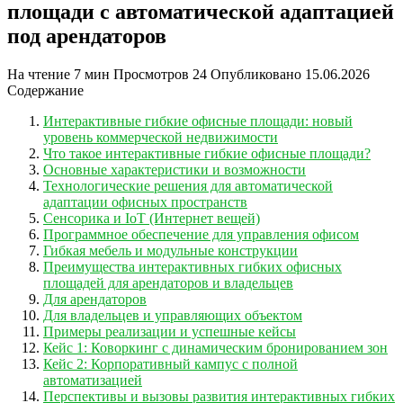
площади с автоматической адаптацией
под арендаторов
На чтение
7 мин
Просмотров
24
Опубликовано
15.06.2026
Содержание
Интерактивные гибкие офисные площади: новый
уровень коммерческой недвижимости
Что такое интерактивные гибкие офисные площади?
Основные характеристики и возможности
Технологические решения для автоматической
адаптации офисных пространств
Сенсорика и IoT (Интернет вещей)
Программное обеспечение для управления офисом
Гибкая мебель и модульные конструкции
Преимущества интерактивных гибких офисных
площадей для арендаторов и владельцев
Для арендаторов
Для владельцев и управляющих объектом
Примеры реализации и успешные кейсы
Кейс 1: Коворкинг с динамическим бронированием зон
Кейс 2: Корпоративный кампус с полной
автоматизацией
Перспективы и вызовы развития интерактивных гибких