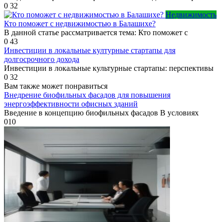
0
32
Недвижимость
Кто поможет с недвижимостью в Балашихе?
В данной статье рассматривается тема: Кто поможет с
0
43
Инвестиции в локальные културные стартапы для
долгосрочного дохода
Инвестиции в локальные культурные стартапы: перспективы
0
32
Вам также может понравиться
Внедрение биофильных фасадов для повышения
энергоэффективности офисных зданий
Введение в концепцию биофильных фасадов В условиях
0
10