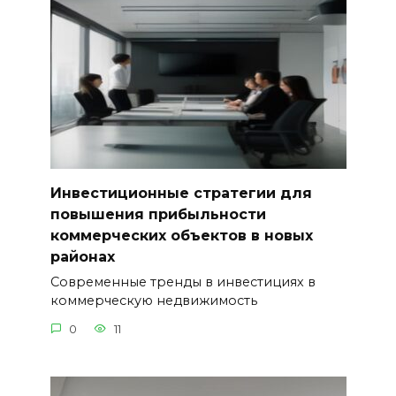
Инвестиционные стратегии для
повышения прибыльности
коммерческих объектов в новых
районах
Современные тренды в инвестициях в
коммерческую недвижимость
0
11