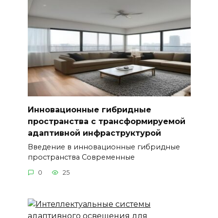
Инновационные гибридные
пространства с трансформируемой
адаптивной инфраструктурой
Введение в инновационные гибридные
пространства Современные
0
25