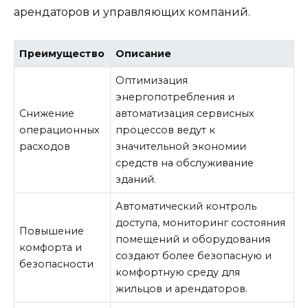
арендаторов и управляющих компаний.
Преимущество
Описание
Оптимизация
энергопотребления и
Снижение
автоматизация сервисных
операционных
процессов ведут к
расходов
значительной экономии
средств на обслуживание
зданий.
Автоматический контроль
доступа, мониторинг состояния
Повышение
помещений и оборудования
комфорта и
создают более безопасную и
безопасности
комфортную среду для
жильцов и арендаторов.