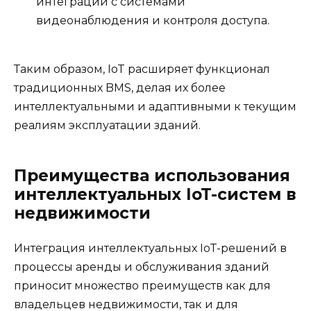
интеграции с системами
видеонаблюдения и контроля доступа.
Таким образом, IoT расширяет функционал
традиционных BMS, делая их более
интеллектуальными и адаптивными к текущим
реалиям эксплуатации зданий.
Преимущества использования
интеллектуальных IoT-систем в
недвижимости
Интеграция интеллектуальных IoT-решений в
процессы аренды и обслуживания зданий
приносит множество преимуществ как для
владельцев недвижимости, так и для