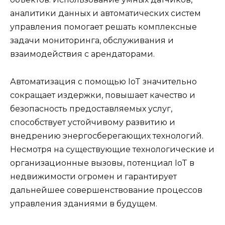
аналитики данных и автоматических систем
управления помогает решать комплексные
задачи мониторинга, обслуживания и
взаимодействия с арендаторами.
Автоматизация с помощью IoT значительно
сокращает издержки, повышает качество и
безопасность предоставляемых услуг,
способствует устойчивому развитию и
внедрению энергосберегающих технологий.
Несмотря на существующие технологические и
организационные вызовы, потенциал IoT в
недвижимости огромен и гарантирует
дальнейшее совершенствование процессов
управления зданиями в будущем.