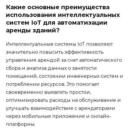
Какие основные преимущества
использования интеллектуальных
систем IoT для автоматизации
аренды зданий?
Интеллектуальные системы IoT позволяют
значительно повысить эффективность
управления арендой за счет автоматического
сбора и анализа данных о занятости
помещений, состоянии инженерных систем и
потреблении ресурсов. Это помогает
своевременно выявлять простои,
оптимизировать расходы на обслуживание и
улучшать взаимодействие с арендаторами
через мобильные приложения и онлайн-
платформы.