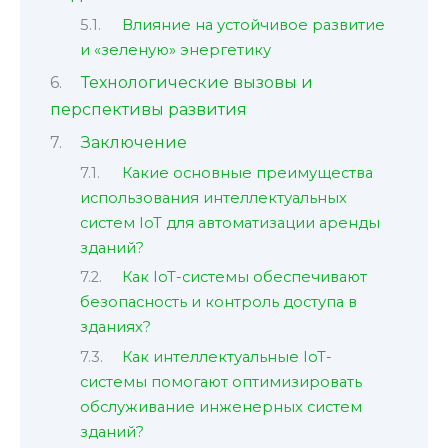
Влияние на устойчивое развитие
и «зеленую» энергетику
Технологические вызовы и
перспективы развития
Заключение
Какие основные преимущества
использования интеллектуальных
систем IoT для автоматизации аренды
зданий?
Как IoT-системы обеспечивают
безопасность и контроль доступа в
зданиях?
Как интеллектуальные IoT-
системы помогают оптимизировать
обслуживание инженерных систем
зданий?