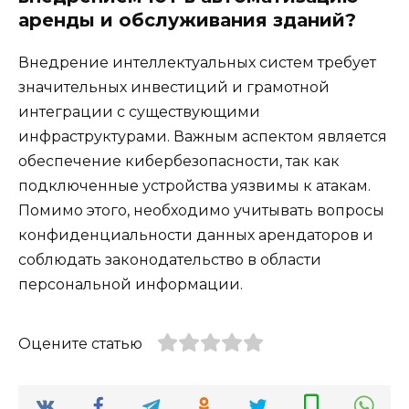
аренды и обслуживания зданий?
Внедрение интеллектуальных систем требует
значительных инвестиций и грамотной
интеграции с существующими
инфраструктурами. Важным аспектом является
обеспечение кибербезопасности, так как
подключенные устройства уязвимы к атакам.
Помимо этого, необходимо учитывать вопросы
конфиденциальности данных арендаторов и
соблюдать законодательство в области
персональной информации.
Оцените статью