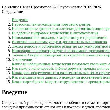
На чтение
6 мин
Просмотров
37
Опубликовано
26.05.2026
Содержание
Введение
Переосмысление концепции торгового центра
Использование данных и аналитики для оптимизации ар
Внедрение цифровых технологий и автоматизация
Инновационные подходы к маркетингу и продвижению
Развитие экосистемы услуг и дополнительных сервисов
Экологичность и устойчивое развитие как конкурентное
Инновации в инфраструктуре и эргономике пространств
Таблица: Обзор инновационных стратегий повышения а
Заключение
Какие инновационные технологии помогают увеличить 
Как можно использовать гибкие форматы аренды для по
Какая роль общественных и развлекательных зон в стра
Как использование данных о поведении посетителей пом
Какие партнёрские модели сотрудничества с арендатора
Введение
Современный рынок недвижимости, особенно в сегменте торго
арендной прибыльности становится ключевой задачей, требующ