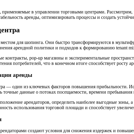
и, применяемые в управлении торговыми центрами. Рассмотрим,
абельность аренды, оптимизировать процессы и создать устойч
центра
 местом для шопинга. Они быстро трансформируются в мультиф
менения арендной политики и подходов к формированию tenant mi
е контракты, pop-up магазины и экспериментальные пространств
тения потребителей, что в конечном итоге способствует росту а
ации аренды
тра — один из ключевых факторов повышения прибыльности. Исп
ь точные данные о потоках посещаемости, времени пребывания 
оложение арендаторов, определить наиболее выгодные зоны, а 
вность использования торговой площади и способствует увеличе
я
арендаторами создают условия для снижения издержек и повыше