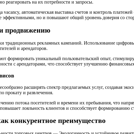
о реагировать на их потребности и запросы.
а vacancy, автоматическая выставка счетов и контроль платеже
ее эффективными, но и повышают общий уровень доверия со сто
 и продвижению
ки традиционных рекламных кампаний. Использование цифровых
тителей и арендаторов.
ют формировать уникальный пользовательский опыт, стимулиру
ости с арендаторами, что способствует улучшению финансовых 
висов
ообразно расширять спектр предлагаемых услуг, создавая экоси
по прокату и развлечения.
чению потока посетителей и времени их пребывания, что напрям
 повышает лояльность клиентов и способствует формированию с
как конкурентное преимущество
ости торговых центров — Экологичность и устойчивое развит