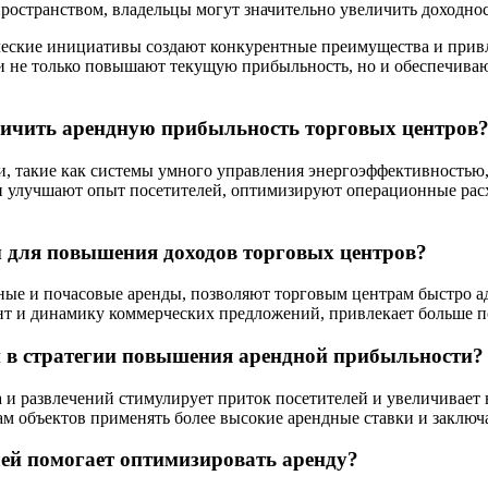
остранством, владельцы могут значительно увеличить доходнос
ические инициативы создают конкурентные преимущества и прив
и не только повышают текущую прибыльность, но и обеспечиваю
ичить арендную прибыльность торговых центров
 такие как системы умного управления энергоэффективностью,
ии улучшают опыт посетителей, оптимизируют операционные рас
 для повышения доходов торговых центров?
ные и почасовые аренды, позволяют торговым центрам быстро а
нт и динамику коммерческих предложений, привлекает больше п
н в стратегии повышения арендной прибыльности?
 и развлечений стимулирует приток посетителей и увеличивает 
кам объектов применять более высокие арендные ставки и заклю
лей помогает оптимизировать аренду?