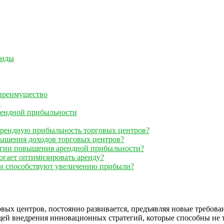
енды
 преимущество
а
рендной прибыльности
арендную прибыльность торговых центров?
вышения доходов торговых центров?
тегии повышения арендной прибыльности?
огает оптимизировать аренду?
ми способствуют увеличению прибыли?
вых центров, постоянно развивается, предъявляя новые требо
ей внедрения инновационных стратегий, которые способны не т