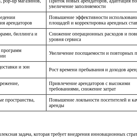
, pop-up магазинов,
Приток новых арендаторов, адаптация по
увеличение заполняемости
ведении
Повышение эффективности использован
ия арендаторов
площадей и корректировка арендных ста
рами, биллинга и
Снижение операционных расходов и по
уровня сервиса
 программ
Увеличение посещаемости и повторных 
рии
доставки и зон
Рост времени пребывания и доходов арен
ережение,
Привлечение арендаторов с высокими
требованиями, снижение затрат
е пространства,
Повышение лояльности посетителей и ка
аренды
ксная задача, которая требует внедрения инновационных страт