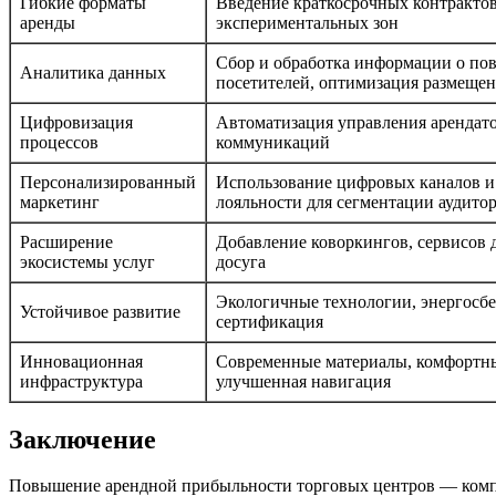
Гибкие форматы
Введение краткосрочных контрактов
аренды
экспериментальных зон
Сбор и обработка информации о по
Аналитика данных
посетителей, оптимизация размещен
Цифровизация
Автоматизация управления арендато
процессов
коммуникаций
Персонализированный
Использование цифровых каналов и
маркетинг
лояльности для сегментации аудито
Расширение
Добавление коворкингов, сервисов 
экосистемы услуг
досуга
Экологичные технологии, энергосб
Устойчивое развитие
сертификация
Инновационная
Современные материалы, комфортны
инфраструктура
улучшенная навигация
Заключение
Повышение арендной прибыльности торговых центров — компле