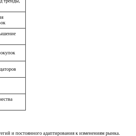
д тренды,
ия
вок
вышение
покупок
даторов
чества
егий и постоянного адаптирования к изменениям рынка.