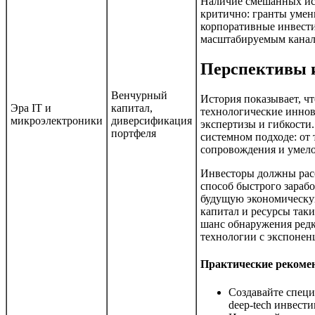
Наличие смешанных ис
критично: гранты умен
корпоративные инвести
масштабируемым канал
Перспективы и
Венчурный
История показывает, ч
Эра IT и
капитал,
технологические иннов
микроэлектроники
диверсификация
экспертизы и гибкости
портфеля
системном подходе: от 
сопровождения и умело
Инвесторы должны расс
способ быстрого зарабо
будущую экономическу
капитал и ресурсы так
шанс обнаружения ред
технологии с экспонен
Практические рекоме
Создавайте спец
deep-tech инвест