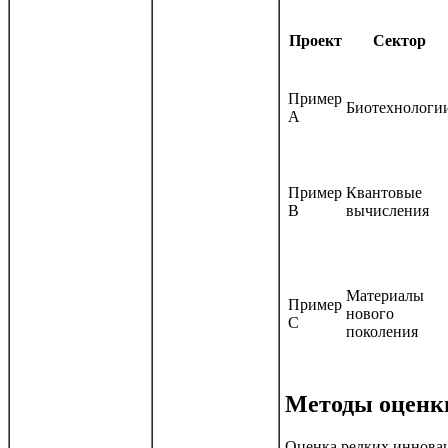
Проект
Сектор
Пример
Биотехнологи
A
Пример
Квантовые
B
вычисления
Материалы
Пример
нового
C
поколения
Методы оценки
Оценка редких иннова