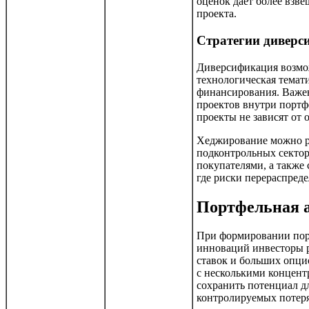
оценок дает более взв
проекта.
Стратегии диверс
Диверсификация возмо
технологическая темати
финансирования. Важе
проектов внутри портфе
проекты не зависят от 
Хеджирование можно ре
подконтрольных сектор
покупателями, а также
где риски перераспред
Портфельная а
При формировании пор
инноваций инвесторы 
ставок и больших опц
с несколькими концент
сохранить потенциал 
контролируемых потеря