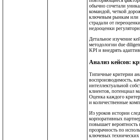
повторяющиеся фактор
обычно сочетали уник
командой, четкой доро
ключевым рынкам или 
страдали от переоценк
недооценки регуляторн
Детальное изучение ке
методологии due dilige
KPI и внедрять адапти
Анализ кейсов: кр
Типичные критерии ан
воспроизводимость, ка
интеллектуальной собс
клиентов, потенциал м
Оценка каждого критер
и количественные ком
Из уроков истории след
корпоративных партнер
повышает вероятность
прозрачность по испол
ключевых технических 