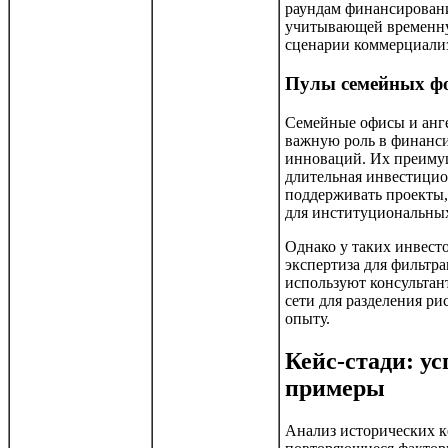
раундам финансировани
учитывающей временну
сценарии коммерциали
Пулы семейных фо
Семейные офисы и анге
важную роль в финанс
инноваций. Их преиму
длительная инвестицио
поддерживать проекты,
для институциональных
Однако у таких инвест
экспертиза для фильтра
используют консульта
сети для разделения ри
опыту.
Кейс-стади: у
примеры
Анализ исторических к