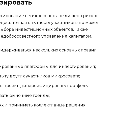
изировать
стирование в микросоветы не лишено рисков.
достаточная опытность участников, что может
ыборе инвестиционных объектов. Также
недобросовестного управления капиталом.
идерживаться нескольких основных правил:
ированные платформы для инвестирования;
ыту других участников микросовета;
ин проект, диверсифицировать портфель;
вать рыночные тренды;
иях и принимать коллективные решения.