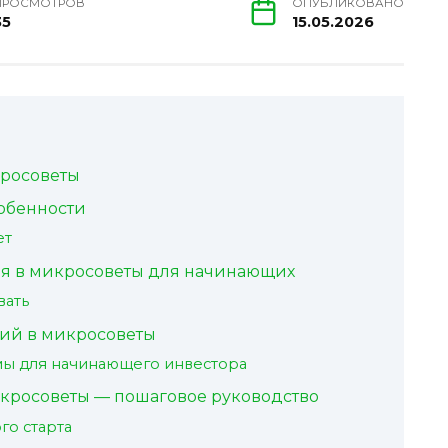
ПРОСМОТРОВ
ОПУБЛИКОВАНО
35
15.05.2026
кросоветы
собенности
ет
я в микросоветы для начинающих
вать
ий в микросоветы
ы для начинающего инвестора
икросоветы — пошаговое руководство
го старта