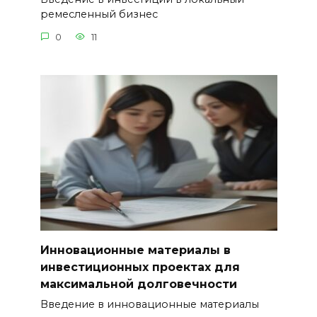
ремесленный бизнес
0
11
Инновационные материалы в
инвестиционных проектах для
максимальной долговечности
Введение в инновационные материалы