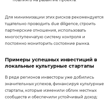
Для минимизации этих рисков рекомендуется
тщательно проводить due diligence, строить
партнерские отношения, использовать
многоступенчатую систему контроля и
постоянно мониторить состояние рынка.
Примеры успешных инвестиций в
локальные культурные стартапы
В ряде регионов инвесторы уже добились
значительных успехов, финансируя культурные
стартапы, которые изменили облик местных
сообществ и обеспечили устойчивый доход: