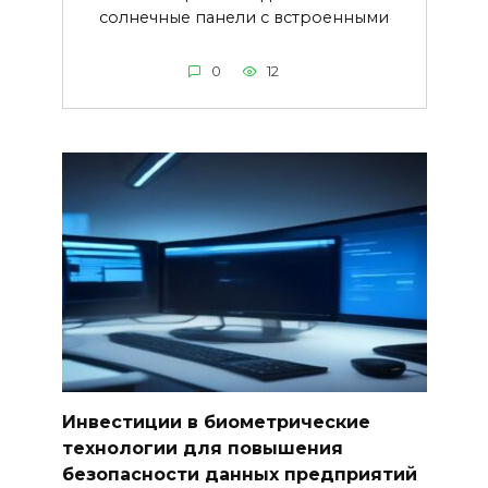
солнечные панели с встроенными
0
12
Инвестиции в биометрические
технологии для повышения
безопасности данных предприятий