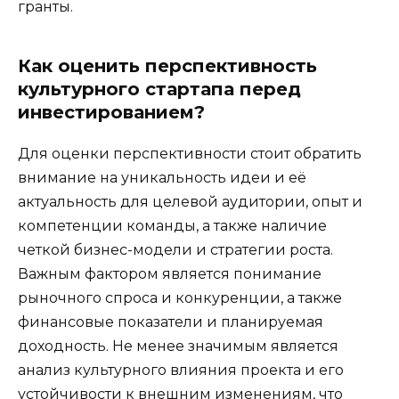
гранты.
Как оценить перспективность
культурного стартапа перед
инвестированием?
Для оценки перспективности стоит обратить
внимание на уникальность идеи и её
актуальность для целевой аудитории, опыт и
компетенции команды, а также наличие
четкой бизнес-модели и стратегии роста.
Важным фактором является понимание
рыночного спроса и конкуренции, а также
финансовые показатели и планируемая
доходность. Не менее значимым является
анализ культурного влияния проекта и его
устойчивости к внешним изменениям, что