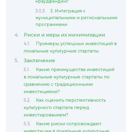
краудфандинг
3. Интеграция с
муниципальными и региональными
программами
Риски и меры их минимизации
Примеры успешных инвестиций в
локальные культурные стартапы
Заключение
Какие преимущества инвестиций
в локальные культурные стартапы по
сравнению с традиционными
инвестициями?
Как оценить перспективность
культурного стартапа перед
инвестированием?
Какие риски сопровождают
инвестиции в локальные культурные