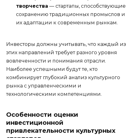
творчества
— стартапы, способствующие
сохранению традиционных промыслов и
их адаптации к современным рынкам.
Инвесторы должны учитывать, что каждый из
этих направлений требует разного уровня
вовлеченности и понимания отрасли.
Наиболее успешными будут те, кто
комбинирует глубокий анализ культурного
рынка с управленческими и
технологическими компетенциями.
Особенности оценки
инвестиционной
привлекательности культурных