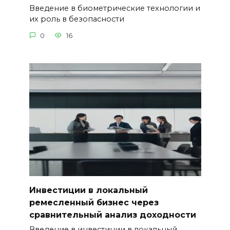
Введение в биометрические технологии и
их роль в безопасности
0
16
Инвестиции в локальный
ремесленный бизнес через
сравнительный анализ доходности
Введение в инвестиции в локальный