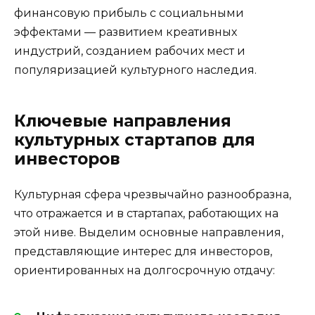
финансовую прибыль с социальными
эффектами — развитием креативных
индустрий, созданием рабочих мест и
популяризацией культурного наследия.
Ключевые направления
культурных стартапов для
инвесторов
Культурная сфера чрезвычайно разнообразна,
что отражается и в стартапах, работающих на
этой ниве. Выделим основные направления,
представляющие интерес для инвесторов,
ориентированных на долгосрочную отдачу: