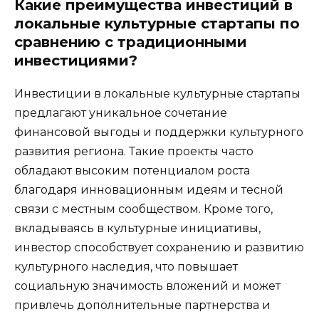
Какие преимущества инвестиций в
локальные культурные стартапы по
сравнению с традиционными
инвестициями?
Инвестиции в локальные культурные стартапы
предлагают уникальное сочетание
финансовой выгоды и поддержки культурного
развития региона. Такие проекты часто
обладают высоким потенциалом роста
благодаря инновационным идеям и тесной
связи с местным сообществом. Кроме того,
вкладываясь в культурные инициативы,
инвестор способствует сохранению и развитию
культурного наследия, что повышает
социальную значимость вложений и может
привлечь дополнительные партнерства и