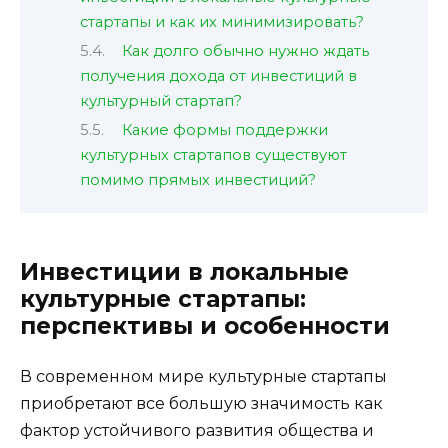
стартапы и как их минимизировать?
Как долго обычно нужно ждать
получения дохода от инвестиций в
культурный стартап?
Какие формы поддержки
культурных стартапов существуют
помимо прямых инвестиций?
Инвестиции в локальные
культурные стартапы:
перспективы и особенности
В современном мире культурные стартапы
приобретают все большую значимость как
фактор устойчивого развития общества и