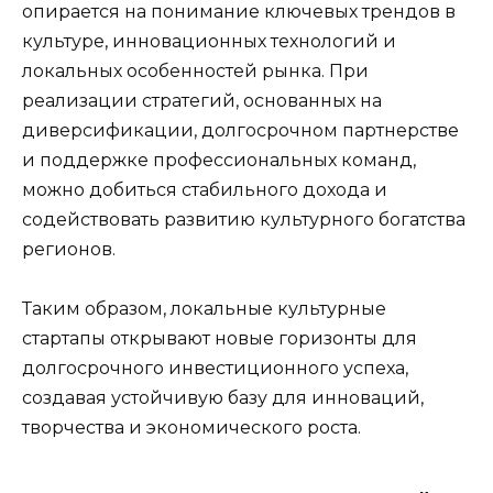
опирается на понимание ключевых трендов в
культуре, инновационных технологий и
локальных особенностей рынка. При
реализации стратегий, основанных на
диверсификации, долгосрочном партнерстве
и поддержке профессиональных команд,
можно добиться стабильного дохода и
содействовать развитию культурного богатства
регионов.
Таким образом, локальные культурные
стартапы открывают новые горизонты для
долгосрочного инвестиционного успеха,
создавая устойчивую базу для инноваций,
творчества и экономического роста.