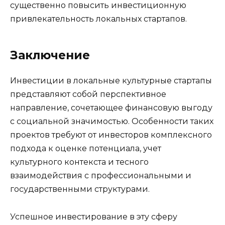
существенно повысить инвестиционную
привлекательность локальных стартапов.
Заключение
Инвестиции в локальные культурные стартапы
представляют собой перспективное
направление, сочетающее финансовую выгоду
с социальной значимостью. Особенности таких
проектов требуют от инвесторов комплексного
подхода к оценке потенциала, учет
культурного контекста и тесного
взаимодействия с профессиональными и
государственными структурами.
Успешное инвестирование в эту сферу