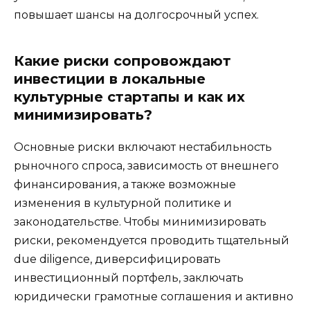
повышает шансы на долгосрочный успех.
Какие риски сопровождают
инвестиции в локальные
культурные стартапы и как их
минимизировать?
Основные риски включают нестабильность
рыночного спроса, зависимость от внешнего
финансирования, а также возможные
изменения в культурной политике и
законодательстве. Чтобы минимизировать
риски, рекомендуется проводить тщательный
due diligence, диверсифицировать
инвестиционный портфель, заключать
юридически грамотные соглашения и активно