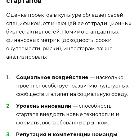
стартапов
Оценка проектов в культуре обладает своей
спецификой, отличающей ее от традиционных
бизнес-активностей. Помимо стандартных
финансовых метрик (доходность, сроки
окупаемости, риски), инвесторам важно
анализировать:
Социальное воздействие
— насколько
проект способствует развитию культурных
сообществ и влияет на социальную среду.
Уровень инноваций
— способность
стартапа внедрять новые технологии и
форматы, востребованные рынком.
Репутация и компетенции команды
—