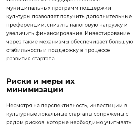
муниципальных программ поддержки
культуры позволяет получить дополнительные
преференции, снизить налоговую нагрузку и
увеличить финансирование. Инвестирование
через такие механизмы обеспечивает большую
стабильность и поддержку в процессе
развития стартапа.
Риски и меры их
минимизации
Несмотря на перспективность, инвестиции в
культурные локальные стартапы сопряжены с
рядом рисков, которые необходимо учитывать: