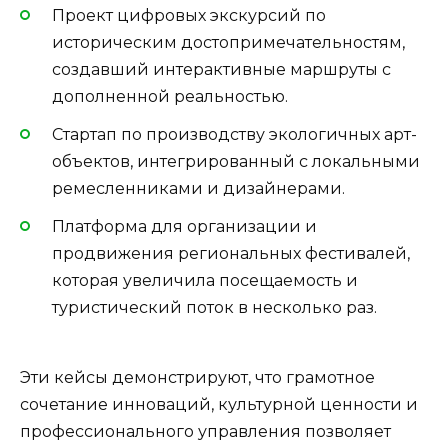
Проект цифровых экскурсий по
историческим достопримечательностям,
создавший интерактивные маршруты с
дополненной реальностью.
Стартап по производству экологичных арт-
объектов, интегрированный с локальными
ремесленниками и дизайнерами.
Платформа для организации и
продвижения региональных фестивалей,
которая увеличила посещаемость и
туристический поток в несколько раз.
Эти кейсы демонстрируют, что грамотное
сочетание инноваций, культурной ценности и
профессионального управления позволяет