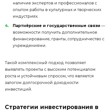
наличие экспертов и профессионалов с
опытом работы в культурных и творческих
индустриях.
Партнёрские и государственные связи
—
возможности получить дополнительное
финансирование, гранты, сотрудничество с
учреждениями.
Такой комплексный подход позволяет
выявлять проекты с высоким потенциалом
роста и устойчивым спросом, что является
залогом долгосрочной доходности
инвестиций.
Стратегии инвестирования в