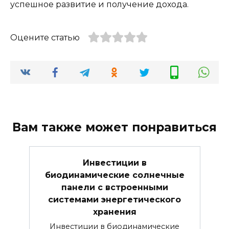
успешное развитие и получение дохода.
Оцените статью
Вам также может понравиться
Инвестиции в
биодинамические солнечные
панели с встроенными
системами энергетического
хранения
Инвестиции в биодинамические