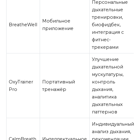
Персональные
дыхательные
тренировки,
Мобильное
BreatheWell
биофидбек,
приложение
интеграция с
фитнес-
трекерами
Улучшение
дыхательной
мускулатуры,
OxyTrainer
Портативный
контроль
Pro
тренажёр
дыхания,
аналитика
дыхательных
паттернов
Индивидуальный
анализ дыхания,
CalmBreath
Интеллектуальное
рекомендации