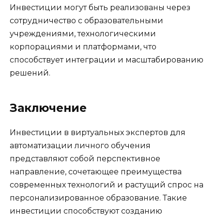
Инвестиции могут быть реализованы через
сотрудничество с образовательными
учреждениями, технологическими
корпорациями и платформами, что
способствует интеграции и масштабированию
решений.
Заключение
Инвестиции в виртуальных экспертов для
автоматизации личного обучения
представляют собой перспективное
направление, сочетающее преимущества
современных технологий и растущий спрос на
персонализированное образование. Такие
инвестиции способствуют созданию