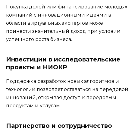
Покупка долей или финансирование молодых
компаний с инновационными идеями в
области виртуальных экспертов может
принести значительный доход при условии
успешного роста бизнеса.
Инвестиции в исследовательские
проекты и НИОКР
Поддержка разработок новых алгоритмов и
технологий позволяет оставаться на передовой
инноваций, открывая доступ к передовым
продуктам и услугам.
Партнерство и сотрудничество