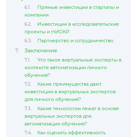
Прямые инвестиции в стартапы и
компании
Инвестиции в исследовательские
проекты и НИОКР
Партнерство и сотрудничество
Заключение
Что такое виртуальные эксперты в
контексте автоматизации личного
обучения?
Какие преимущества дают
инвестиции в виртуальных экспертов
для личного обучения?
Какие технологии лежат в основе
виртуальных экспертов для
автоматизации обучения?
Как оценить эффективность