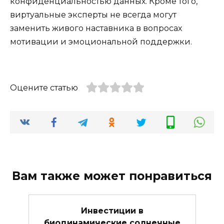
конфиденциальностью данных. Кроме того,
виртуальные эксперты не всегда могут
заменить живого наставника в вопросах
мотивации и эмоциональной поддержки.
Оцените статью
Вам также может понравиться
Инвестиции в
биодинамические солнечные