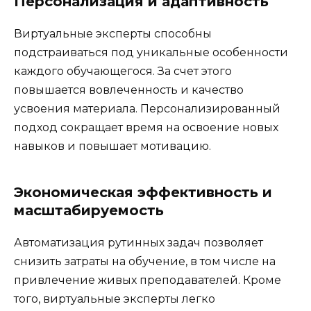
Персонализация и адаптивность
Виртуальные эксперты способны
подстраиваться под уникальные особенности
каждого обучающегося. За счет этого
повышается вовлеченность и качество
усвоения материала. Персонализированный
подход сокращает время на освоение новых
навыков и повышает мотивацию.
Экономическая эффективность и
масштабируемость
Автоматизация рутинных задач позволяет
снизить затраты на обучение, в том числе на
привлечение живых преподавателей. Кроме
того, виртуальные эксперты легко