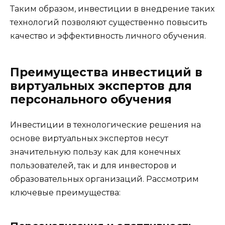
Таким образом, инвестиции в внедрение таких
технологий позволяют существенно повысить
качество и эффективность личного обучения.
Преимущества инвестиций в
виртуальных экспертов для
персонального обучения
Инвестиции в технологические решения на
основе виртуальных экспертов несут
значительную пользу как для конечных
пользователей, так и для инвесторов и
образовательных организаций. Рассмотрим
ключевые преимущества: