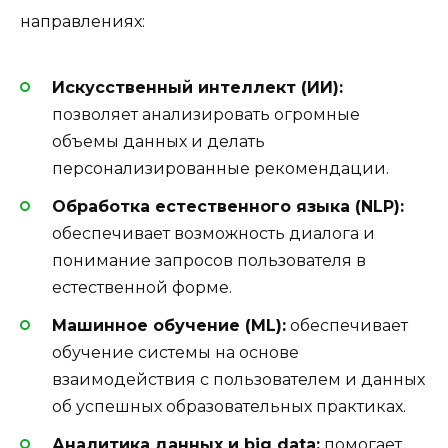
направлениях:
Искусственный интеллект (ИИ):
позволяет анализировать огромные
объемы данных и делать
персонализированные рекомендации.
Обработка естественного языка (NLP):
обеспечивает возможность диалога и
понимание запросов пользователя в
естественной форме.
Машинное обучение (ML):
обеспечивает
обучение системы на основе
взаимодействия с пользователем и данных
об успешных образовательных практиках.
Аналитика данных и big data:
помогает