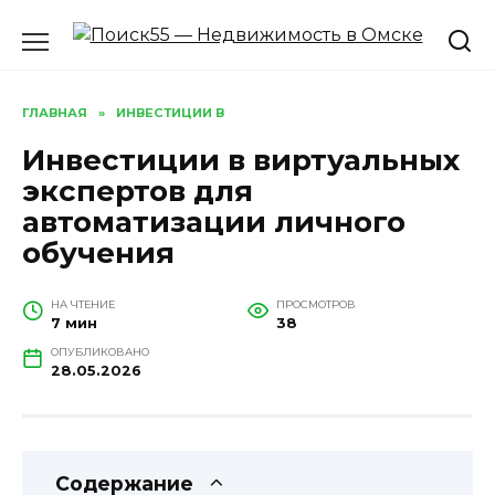
Перейти
к
содержанию
ГЛАВНАЯ
»
ИНВЕСТИЦИИ В
Инвестиции в виртуальных
экспертов для
автоматизации личного
обучения
НА ЧТЕНИЕ
ПРОСМОТРОВ
7 мин
38
ОПУБЛИКОВАНО
28.05.2026
Содержание