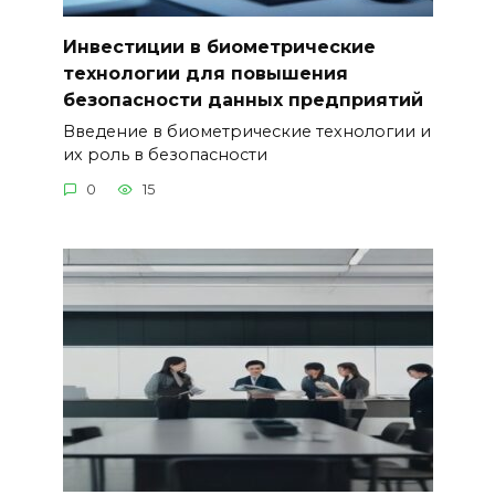
Инвестиции в биометрические
технологии для повышения
безопасности данных предприятий
Введение в биометрические технологии и
их роль в безопасности
0
15