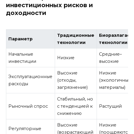
инвестиционных рисков и
доходности
Традиционные
Биоразлагае
Параметр
технологии
технологии
Начальные
Средние–
Низкие
инвестиции
высокие
Высокие
Низкие
Эксплуатационные
(отходы,
(экологичные
расходы
загрязнение)
материалы)
Стабильный, но
Рыночный спрос
с тенденцией к
Растущий
снижению
Высокие
Низкие
Регуляторные
(возрастающий
(поощряются