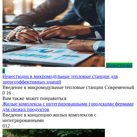
Инвестиции
в
Инвестиции в микромодульные тепловые станции для
энергоэффективных зданий
Введение в микромодульные тепловые станции Современный
0
16
Вам также может понравиться
Жилые комплексы с интегрированными городскими фермами
для свежих продуктов
Введение в концепцию жилых комплексов с
интегрированными
0
12