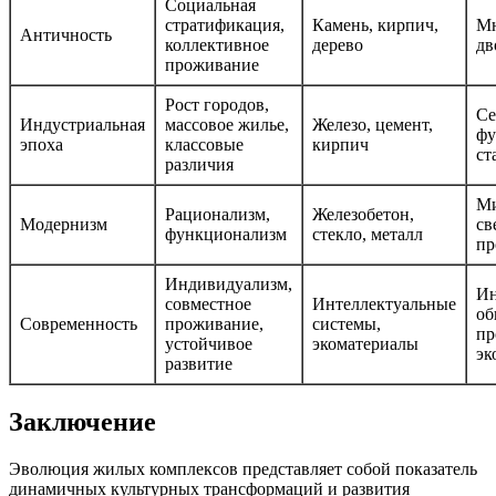
Социальная
стратификация,
Камень, кирпич,
Мн
Античность
коллективное
дерево
дв
проживание
Рост городов,
Се
Индустриальная
массовое жилье,
Железо, цемент,
фу
эпоха
классовые
кирпич
ст
различия
Ми
Рационализм,
Железобетон,
Модернизм
св
функционализм
стекло, металл
пр
Индивидуализм,
Ин
совместное
Интеллектуальные
об
Современность
проживание,
системы,
пр
устойчивое
экоматериалы
эк
развитие
Заключение
Эволюция жилых комплексов представляет собой показатель
динамичных культурных трансформаций и развития