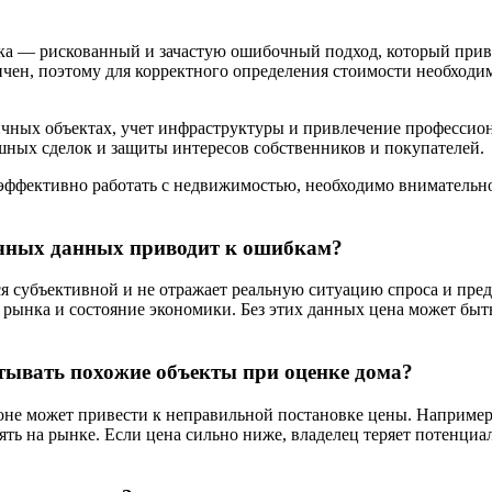
ынка — рискованный и зачастую ошибочный подход, который пр
ен, поэтому для корректного определения стоимости необходи
гичных объектах, учет инфраструктуры и привлечение професси
шных сделок и защиты интересов собственников и покупателей.
 эффективно работать с недвижимостью, необходимо внимательно
очных данных приводит к ошибкам?
я субъективной и не отражает реальную ситуацию спроса и пре
 рынка и состояние экономики. Без этих данных цена может быт
итывать похожие объекты при оценке дома?
оне может привести к неправильной постановке цены. Например
тоять на рынке. Если цена сильно ниже, владелец теряет потенц