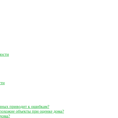
мости
сти
анных приводит к ошибкам?
 похожие объекты при оценке дома?
дома?