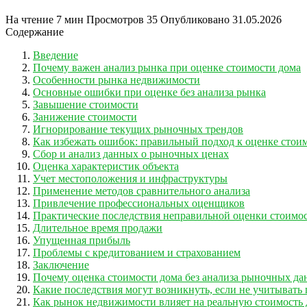
На чтение
7 мин
Просмотров
35
Опубликовано
31.05.2026
Содержание
Введение
Почему важен анализ рынка при оценке стоимости дома
Особенности рынка недвижимости
Основные ошибки при оценке без анализа рынка
Завышение стоимости
Занижение стоимости
Игнорирование текущих рыночных трендов
Как избежать ошибок: правильный подход к оценке стои
Сбор и анализ данных о рыночных ценах
Оценка характеристик объекта
Учет местоположения и инфраструктуры
Применение методов сравнительного анализа
Привлечение профессиональных оценщиков
Практические последствия неправильной оценки стоимо
Длительное время продажи
Упущенная прибыль
Проблемы с кредитованием и страхованием
Заключение
Почему оценка стоимости дома без анализа рыночных д
Какие последствия могут возникнуть, если не учитывать
Как рынок недвижимости влияет на реальную стоимость 