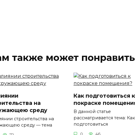
ам также может понравить
лиянии
Как подготовиться к
оительства на
покраске помещени
ужающею среду
В данной статье
рассматривается тема: Как
иянии строительства на
подготовиться
жающею среду — тема
0
46
72